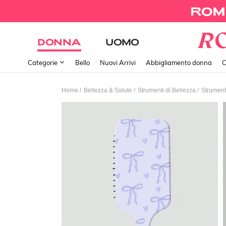
DONNA
UOMO
Categorie
Bello
Nuovi Arrivi
Abbigliamento donna
C
/
/
/
Home
Bellezza & Salute
Strumenti di Bellezza
Strument