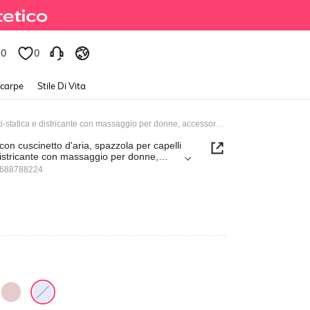
0
0
Scarpe
Stile Di Vita
Kawaii Pettine con cuscinetto d'aria, spazzola per capelli anti-statica e districante con massaggio per donne, accessori per acconciature di moda
con cuscinetto d'aria, spazzola per capelli
 districante con massaggio per donne,
acconciature di moda
1688788224