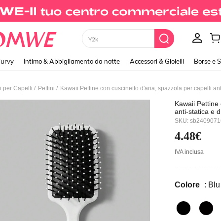
Y2k
urvy
Intimo & Abbigliamento da notte
Accessori & Gioielli
Borse e 
/
/
i per Capelli
Pettini
Kawaii Pettine 
anti-statica e
accessori per 
SKU: sb240907
4.48€
IVA inclusa
Colore
: Blu