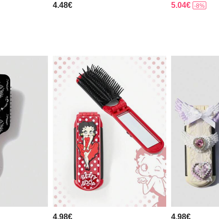
4.48€
5.04€
-8%
4.98€
4.98€