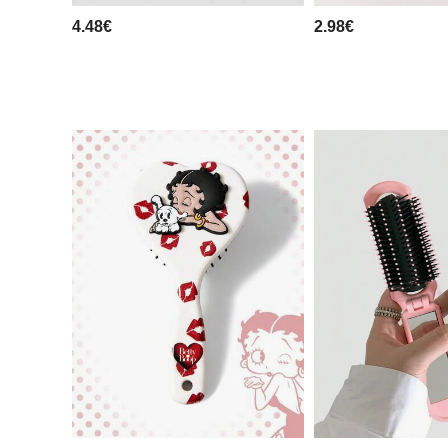
4.48€
2.98€