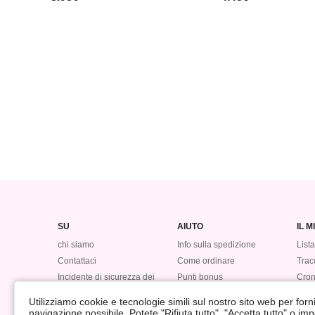
SU
AIUTO
IL 
chi siamo
Info sulla spedizione
Lista
Contattaci
Come ordinare
Tracc
Incidente di sicurezza dei
Punti bonus
Cron
dati
Ritorna
#LO
Utilizziamo cookie e tecnologie simili sul nostro sito web per fornir
Rimborso
navigazione possibile. Potete "Rifiuta tutto", "Accetta tutto" o im