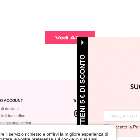
Vedi Altro
OTTIENI 5 € DI SCONTO
MIO ACCOUNT
Trovaci su
 di desideri
ia il tuo ordine
ologia degli ordini
Accetto la 
Pol
ISCRIVITI alla nostra newsletter per 
VEROMWE
annullare la sottoscrizione in qualsia
e il servizio richiesto e offrirvi la migliore esperienza di
postare le vostre preferenze sui cookie in qualsiasi