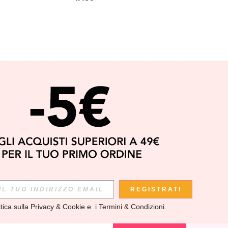
APP
REGISTRATI
itica sulla Privacy & Cookie
 e  i 
Termini & Condizioni
.
scoprire le ULTIME TENDENZE in anteprima! (È possibile
si momento).