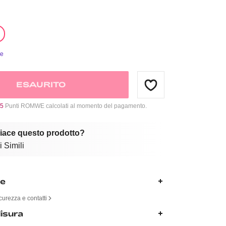
ie
ESAURITO
5
Punti ROMWE calcolati al momento del pagamento.
piace questo prodotto?
 Simili
ne
curezza e contatti
isura