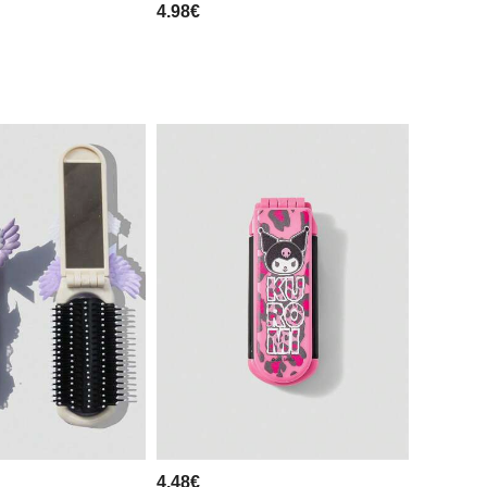
4.98€
4.48€