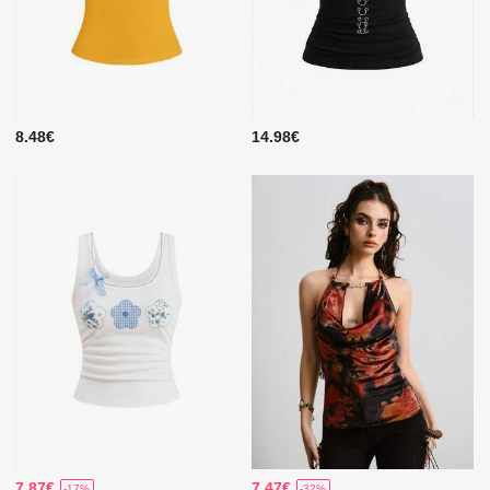
8.48€
14.98€
7.87€
7.47€
-17%
-32%