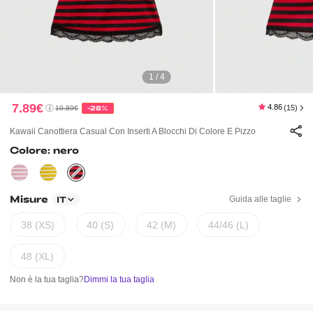
1 / 4
7.89€
4.86
(15)
10.89€
-28%
Kawaii Canottiera Casual Con Inserti A Blocchi Di Colore E Pizzo
Colore: nero
Misure
Guida alle taglie
IT
38 (XS)
40 (S)
42 (M)
44/46 (L)
48 (XL)
Non è la tua taglia?
Dimmi la tua taglia