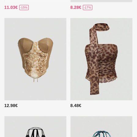
11.03€
8.28€
-15%
-17%
12.98€
8.48€