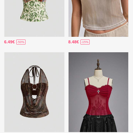
6.49€
8.48€
-50%
-15%