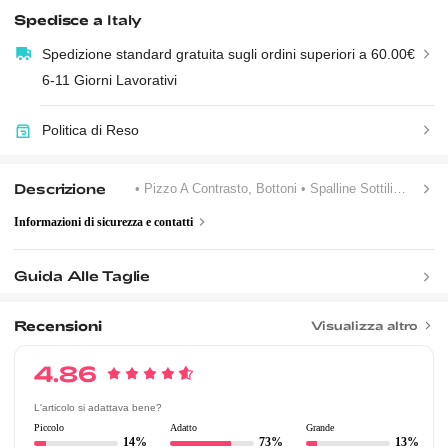
Spedisce a
Italy
Spedizione standard gratuita sugli ordini superiori a 60.00€
6-11 Giorni Lavorativi
Politica di Reso
Descrizione
• Pizzo A Contrasto, Bottoni
• Spalline Sottili
• Blocch
Informazioni di sicurezza e contatti
Guida Alle Taglie
Recensioni
Visualizza altro
4.86
L'articolo si adattava bene?
Piccolo
Adatto
Grande
14%
73%
13%