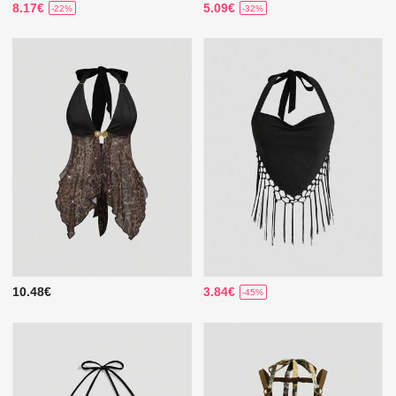
8.17€
5.09€
-22%
-32%
10.48€
3.84€
-45%