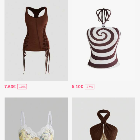
7.63€
5.10€
-10%
-27%