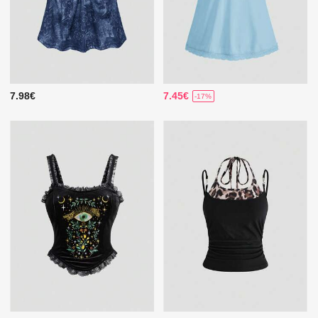
7.98€
7.45€
-17%