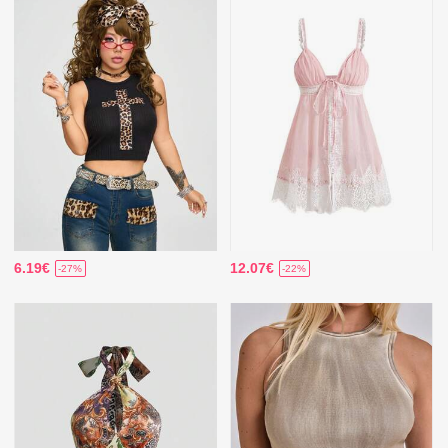
6.19€
12.07€
-27%
-22%