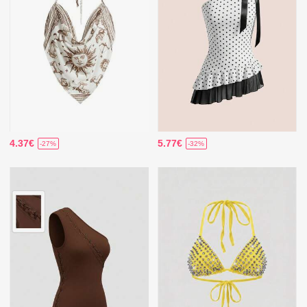
4.37€
5.77€
-27%
-32%