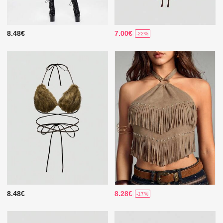
8.48€
7.00€
-22%
8.48€
8.28€
-17%