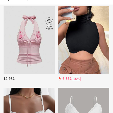
12.98€
6.36€
-20%