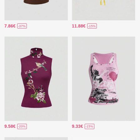
7.86€
11.88€
-37%
-15%
9.58€
9.33€
-20%
-15%