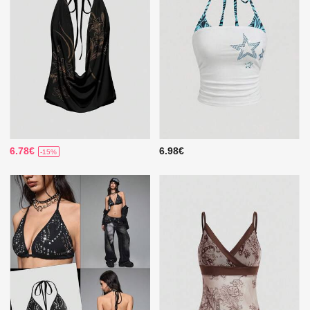
6.78€
6.98€
-15%