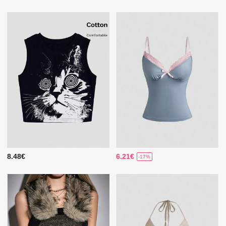
8.48€
6.21€
-17%