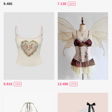
9.48€
7.13€
-32%
5.51€
13.49€
-15%
-27%