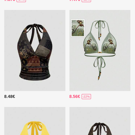
8.48€
8.56€
-22%