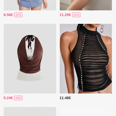
8.56€
11.29€
-22%
-22%
5.24€
11.48€
-50%