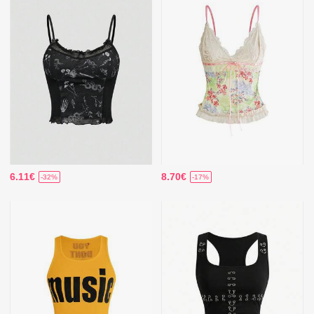
6.11€
8.70€
-32%
-17%