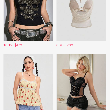
10.12€
6.78€
-22%
-15%