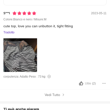
S***i
2023-05-11
Colore:Bianco e nero / Misure:M
cute
top,
love
you
can
unbutton
it,
tight
fitting
Tradotto
corpulenza:
Adatto
Peso :
73 kg
Utile
(2)
Vedi Tutto
Ti può anche piacere