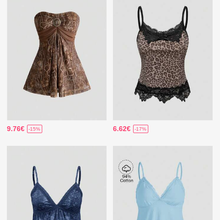
9.76€
6.62€
-15%
-17%