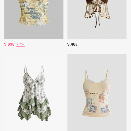
5.69€
9.48€
-40%