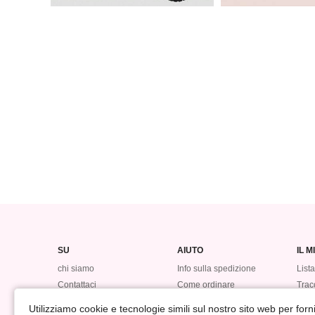
SU
AIUTO
IL 
chi siamo
Info sulla spedizione
Lista
Contattaci
Come ordinare
Tracc
Incidente di sicurezza dei
Punti bonus
Cron
Utilizziamo cookie e tecnologie simili sul nostro sito web per fornir