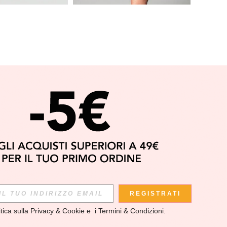
APP
REGISTRATI
itica sulla Privacy & Cookie
 e  i 
Termini & Condizioni
.
scoprire le ULTIME TENDENZE in anteprima! (È possibile