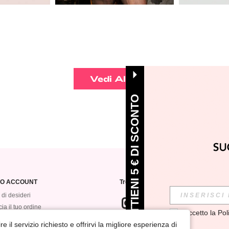
Vedi Altro
OTTIENI 5 € DI SCONTO
MIO ACCOUNT
Trovaci su
 di desideri
ia il tuo ordine
Accetto la 
Pol
ologia degli ordini
e il servizio richiesto e offrirvi la migliore esperienza di
ISCRIVITI alla nostra newsletter per 