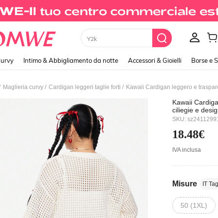
Xxs
urvy
Intimo & Abbigliamento da notte
Accessori & Gioielli
Borse e 
/
/
/
Maglieria curvy
Cardigan leggeri taglie forti
Kawaii Cardiga
ciliegie e desi
SKU: sz2411299
18.48€
IVA inclusa
Misure
IT Tag
50 (1XL)