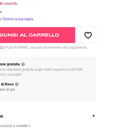
tto esaurito...
ie
ia?
Dimmi la tua taglia
IUNGI AL CARRELLO
21
Punti ROMWE calcolati al momento del pagamento.
one gratuita
one standard gratuita sugli ordini superiori a 60.00€
orni Lavorativi
a di Reso
ere di più
ne
curezza e contatti