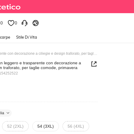
0
0
Scarpe
Stile Di Vita
Kawaii Cardigan leggero e trasparente con decorazione a ciliegie e design traforato, per taglie comode, primavera
n leggero e trasparente con decorazione a
gn traforato, per taglie comode, primavera
154252522
lia
52 (2XL)
54 (3XL)
56 (4XL)