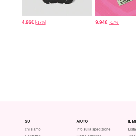
4.96€
9.94€
-17%
-17%
SU
AIUTO
IL 
chi siamo
Info sulla spedizione
Lista