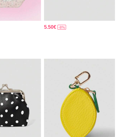
5.50€
-8%