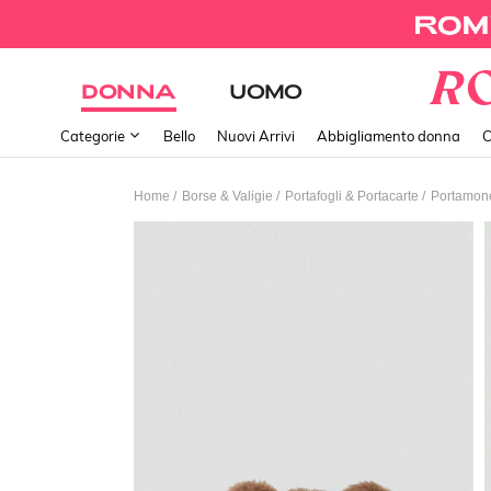
DONNA
UOMO
Categorie
Bello
Nuovi Arrivi
Abbigliamento donna
C
/
/
/
Home
Borse & Valigie
Portafogli & Portacarte
Portamon