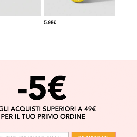
5.98€
APP