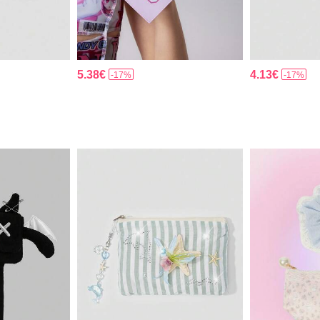
5.38€
4.13€
-17%
-17%