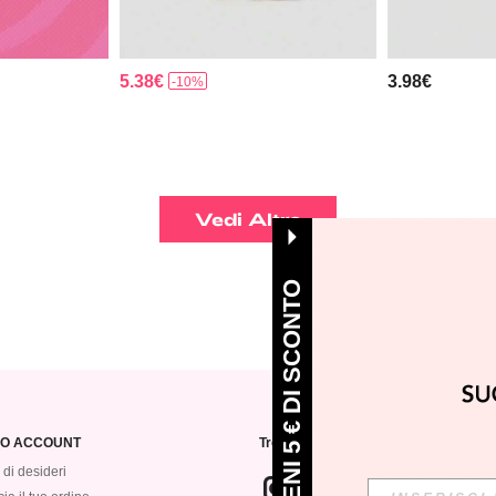
5.38€
3.98€
-10%
Vedi Altro
OTTIENI 5 € DI SCONTO
MIO ACCOUNT
Trovaci su
 di desideri