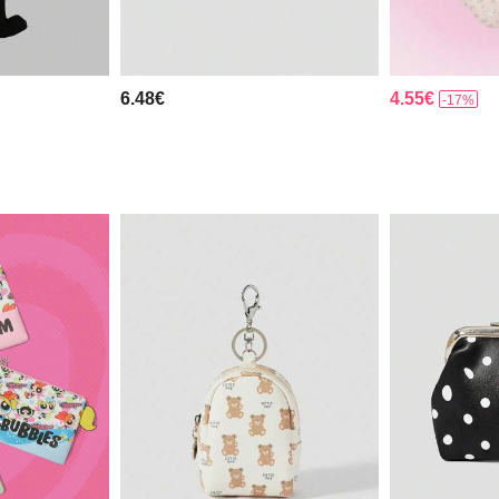
6.48€
4.55€
-17%