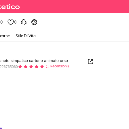
0
0
Scarpe
Stile Di Vita
onete simpatico cartone animato orso
(1 Recensioni)
9226765060
ie