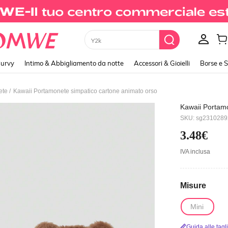
Xxs
urvy
Intimo & Abbigliamento da notte
Accessori & Gioielli
Borse e 
/
ete
Kawaii Portamonete simpatico cartone animato orso
Kawaii Portam
SKU: sg231028
3.48€
IVA inclusa
Misure
Mini
Guida alle tagl