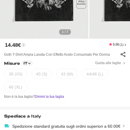
1 / 7
14.48€
5.00
(1)
Goth T-Shirt Ampia Lavata Con Effetto Acido Consumato Per Donna
Misure
Guida alle taglie
IT
38 (XS)
40 (S)
42 (M)
44/46 (L)
48 (XL)
Non è la tua taglia?
Dimmi la tua taglia
Spedisce a
Italy
Spedizione standard gratuita sugli ordini superiori a 60.00€