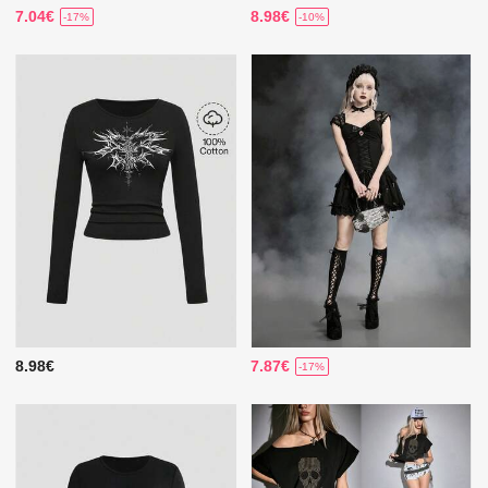
7.04€
8.98€
-17%
-10%
8.98€
7.87€
-17%