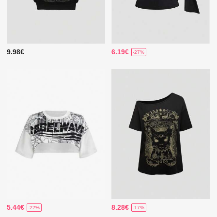
9.98€
6.19€
-27%
5.44€
8.28€
-22%
-17%