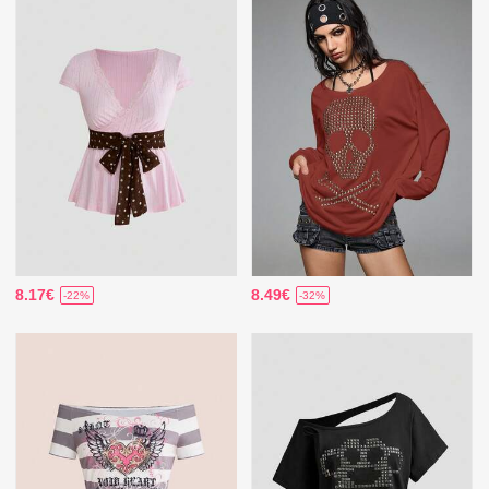
8.17€
8.49€
-22%
-32%