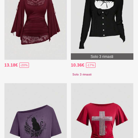
Solo 3 rimasti
13.18€
10.36€
-20%
-17%
Solo 3 rimasti