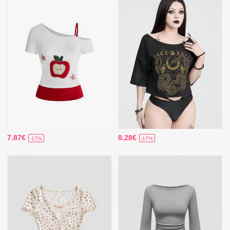
7.87€
8.28€
-17%
-17%