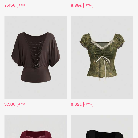
7.45€
8.38€
-17%
-27%
9.98€
6.62€
-20%
-17%