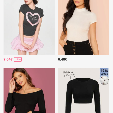
7.04€
6.48€
-17%