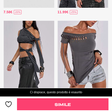
7.58€
11.99€
-20%
-25%
6.79€
12.48€
Ci dispiace, questo prodotto è esaurito
-32%
SIMILE