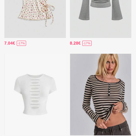
7.04€
8.28€
-17%
-17%