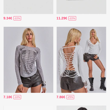
9.34€
11.29€
-22%
-22%
7.18€
7.86€
-10%
-25%