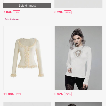
Solo 6 rimasti
7.04€
6.29€
-17%
-37%
Solo 6 rimasti
11.98€
6.92€
-20%
-27%