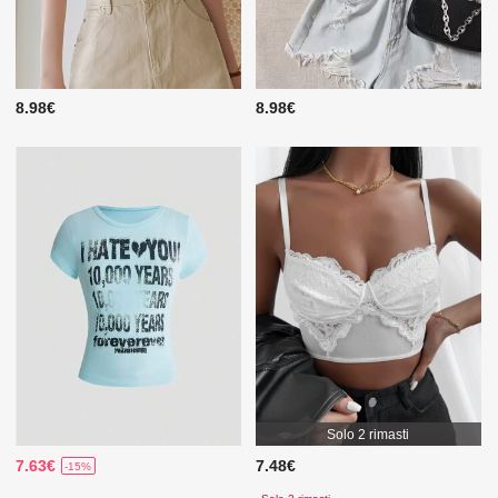
8.98€
8.98€
Solo 2 rimasti
7.63€
7.48€
-15%