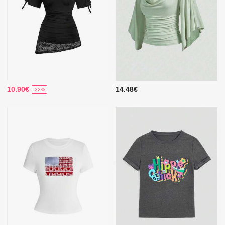
10.90€
14.48€
-22%