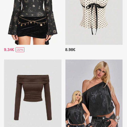
9.34€
8.98€
-22%