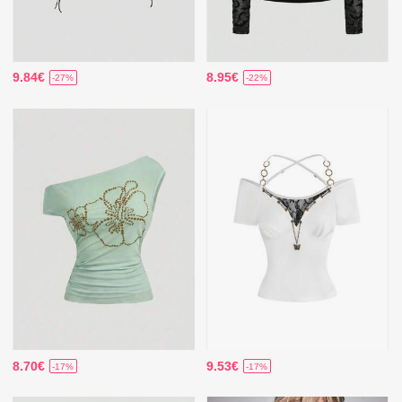
9.84€
8.95€
-27%
-22%
8.70€
9.53€
-17%
-17%