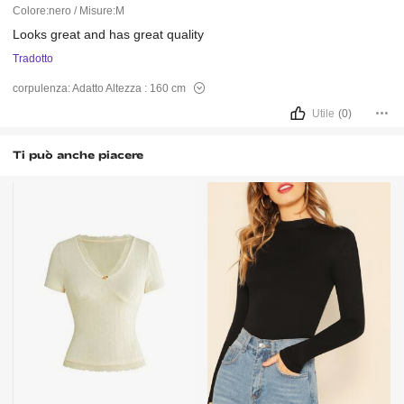
Colore:nero / Misure:M
Looks
great
and
has
great
quality
Tradotto
corpulenza:
Adatto
Altezza :
160 cm
Utile
(0)
Ti può anche piacere