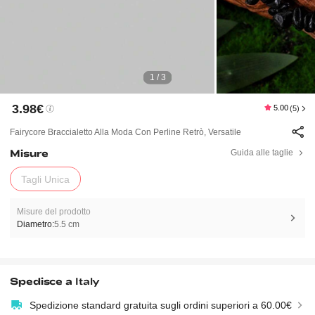
1 / 3
3.98€
5.00
(5)
Fairycore Braccialetto Alla Moda Con Perline Retrò, Versatile
Misure
Guida alle taglie
Tagli Unica
Misure del prodotto
Diametro:
5.5 cm
Spedisce a
Italy
Spedizione standard gratuita sugli ordini superiori a 60.00€