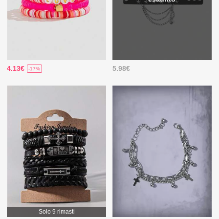
4.13€
5.98€
-17%
Solo 9 rimasti