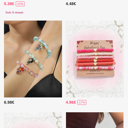
5.38€
4.48€
-10%
Solo 9 rimasti
6.98€
4.96€
-17%