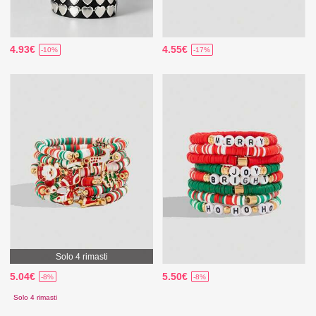
4.93€
4.55€
-10%
-17%
Solo 4 rimasti
5.04€
5.50€
-8%
-8%
Solo 4 rimasti