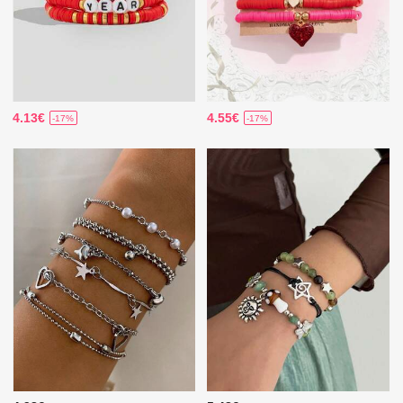
4.13€
4.55€
-17%
-17%