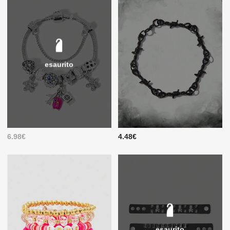
esaurito
6.98€
4.48€
esaurito