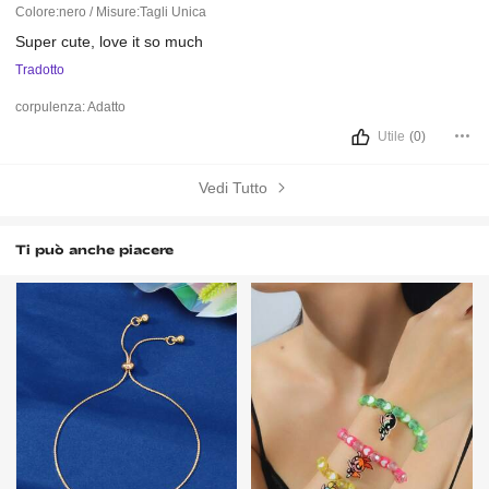
Colore:nero / Misure:Tagli Unica
Super
cute,
love
it
so
much
Tradotto
corpulenza:
Adatto
Utile
(0)
Vedi Tutto
Ti può anche piacere