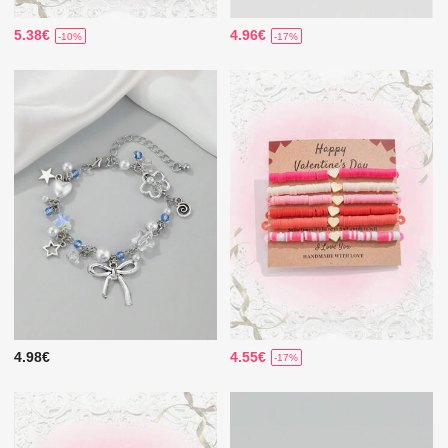
5.38€
4.96€
-10%
-17%
4.98€
4.55€
-17%