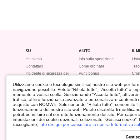
SU
AIUTO
IL 
chi siamo
Info sulla spedizione
Lista
Contattaci
Come ordinare
Tracc
Incidente di sicurezza dei
Punti bonus
Cron
dati
Ritorna
#LO
Utilizziamo cookie e tecnologie simili sul nostro sito web per fornir
Rimborso
navigazione possibile. Potete "Rifiuta tutto", "Accetta tutto" o im
momento a vostra scelta. Selezionando "Accetta tutto", attiveremo 
traffico, offrire funzionalità avanzate e personalizzare contenuti
acquisto con ROMWE. Selezionando "Rifiuta tutto", consentite l'ut
funzionamento del nostro sito web. Potete disabilitarli modifica
potrebbe influire sul corretto funzionamento del sito. Per saperne
impostazioni dei cookie opzionali, selezionate "Gestisci cookie".
©2009-2026 ROMWE Tutti i Diritti Riservati
raccogliamo,
fate clic qui per consultare la nostra Informativa sul
Centro sulla Privacy
Politica sulla Privacy & Cookie
Imposta 
Termini & Condizioni
Dichiarazione di Copyright
Impronta
Gestisc