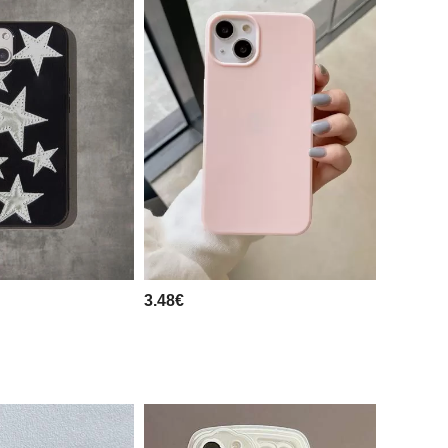
3.48€