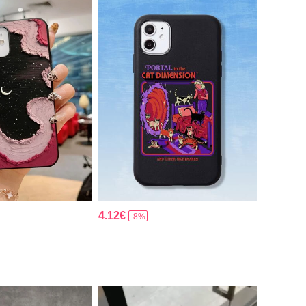
4.12€
-8%