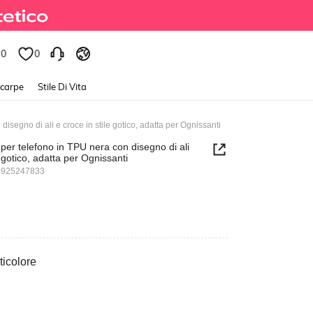
0
0
Scarpe
Stile Di Vita
isegno di ali e croce in stile gotico, adatta per Ognissanti
per telefono in TPU nera con disegno di ali
e gotico, adatta per Ognissanti
4925247833
ticolore