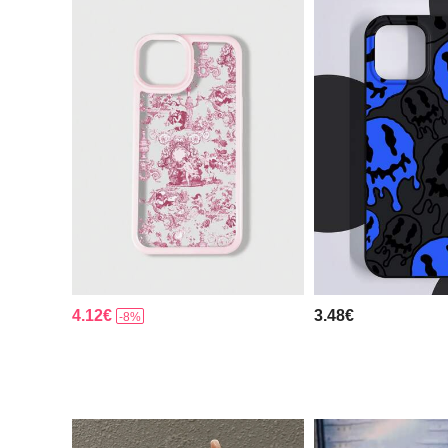
4.12€
3.48€
-8%