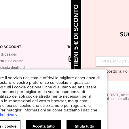
OTTIENI 5 € DI SCONTO
MIO ACCOUNT
Trovaci su
 di desideri
ia il tuo ordine
ologia degli ordini
Accetto la 
Pol
ISCRIVITI alla nostra newsletter per 
VEROMWE
annullare la sottoscrizione in qualsia
e il servizio richiesto e offrirvi la migliore esperienza di
postare le vostre preferenze sui cookie in qualsiasi
tutti i cookie opzionali, che ci aiutano ad analizzare il
 e annunci per migliorare la vostra esperienza di
Cliccando sul pulsante ISCRIVITI, accett
ilizzo dei soli cookie strettamente necessari per il
e consenti l'utilizzo di pixel nelle email
ndo le impostazioni del vostro browser, ma questo
invio.
 di più sui cookie che utilizziamo e per regolare le
 Per maggiori informazioni su come trattiamo i dati che
la privacy.
i Cookies
Scelta dell'annuncio
i i cookie
Accetta tutto
Rifiuta tutto