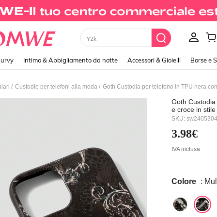
Y2k
urvy
Intimo & Abbigliamento da notte
Accessori & Gioielli
Borse e 
/
/
lari
Custodie per telefoni alla moda
Goth Custodia per telefono in TPU nera con d
Goth Custodia 
e croce in stil
SKU: sw240530
3.98€
IVA inclusa
Colore
: Mul