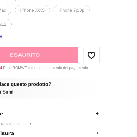
Max
IPhone X/XS
iPhone 7p/8p
SE2
ie
ESAURITO
4
Punti ROMWE calcolati al momento del pagamento.
piace questo prodotto?
 Simili
ne
curezza e contatti
isura