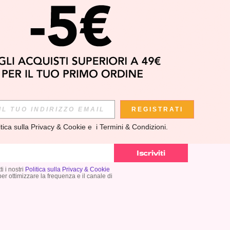
APP
REGISTRATI
itica sulla Privacy & Cookie
 e  i 
Termini & Condizioni
.
scoprire le ULTIME TENDENZE in anteprima! (È possibile
si momento).
Iscriviti
i i nostri
Politica sulla Privacy & Cookie
 per ottimizzare la frequenza e il canale di