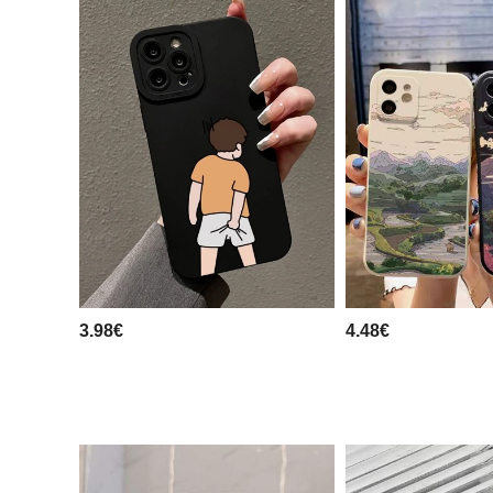
3.98€
4.48€