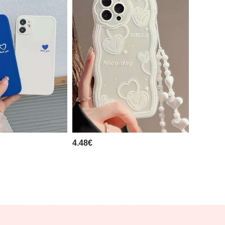
4.48€