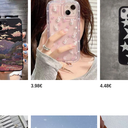
3.98€
4.48€