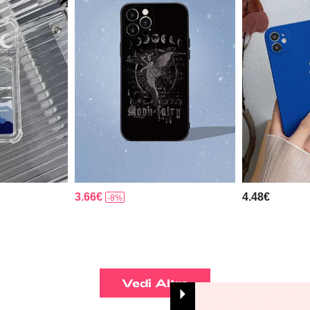
3.66€
4.48€
-8%
Vedi Altro