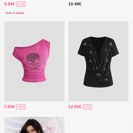
9.94€
10.48€
-17%
Solo 8 rimasti
7.63€
12.02€
-15%
-17%