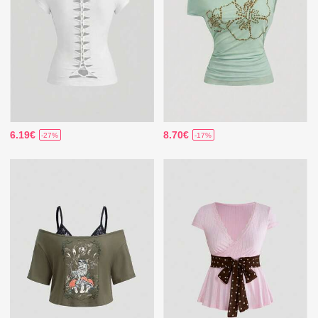
6.19€
8.70€
-27%
-17%