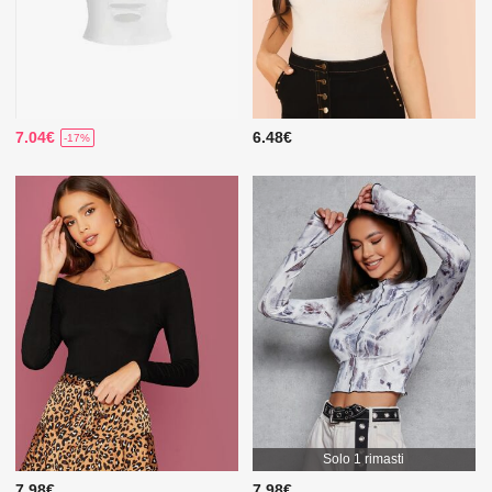
7.04€
6.48€
-17%
Solo 1 rimasti
7.98€
7.98€