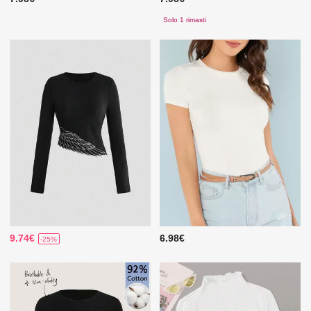
Solo 1 rimasti
9.74€
6.98€
-25%