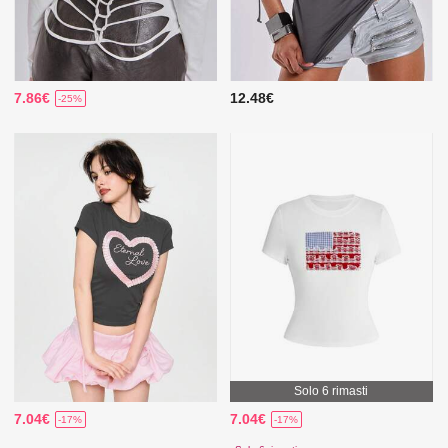
7.86€
12.48€
-25%
Solo 6 rimasti
7.04€
7.04€
-17%
-17%