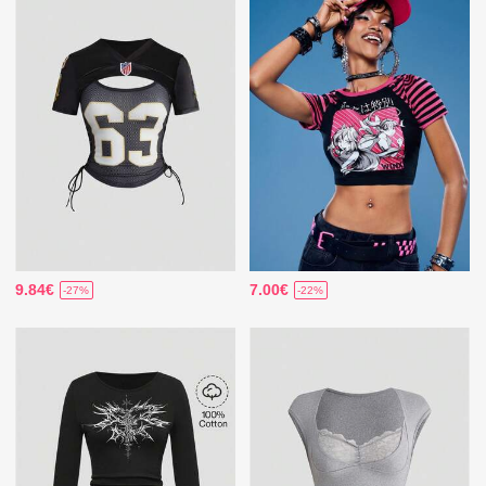
9.84€
7.00€
-27%
-22%