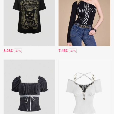
8.28€
7.45€
-17%
-17%