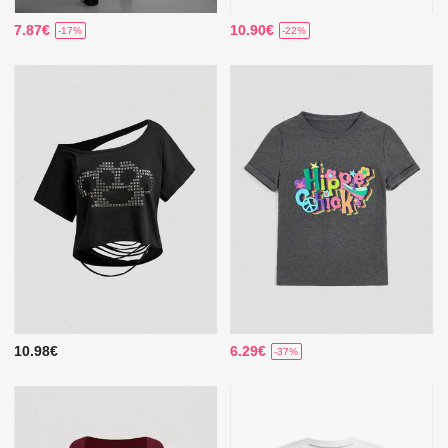
7.87€
10.90€
-17%
-22%
10.98€
6.29€
-37%