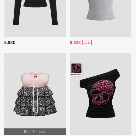
8.98€
6.62€
-17%
Solo 8 rimasti