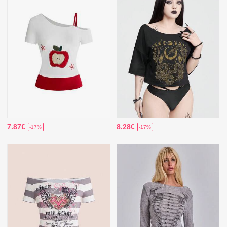
7.87€
8.28€
-17%
-17%