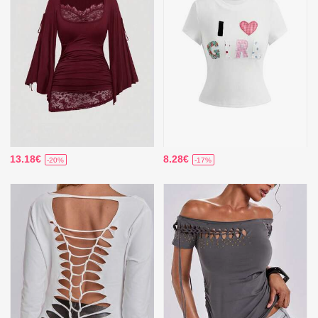
13.18€
8.28€
-20%
-17%