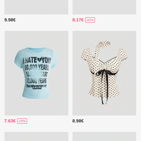
9.98€
8.17€
-22%
7.63€
8.98€
-15%