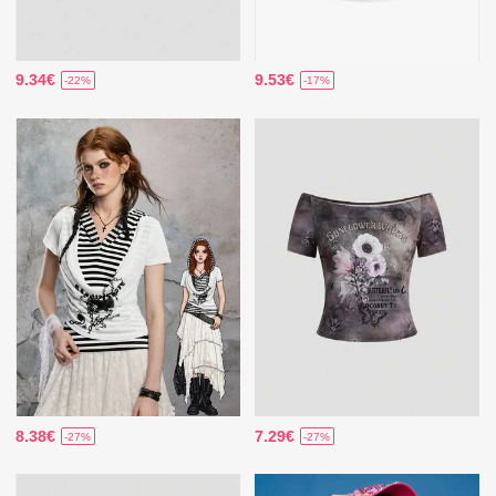
9.34€
9.53€
-22%
-17%
8.38€
7.29€
-27%
-27%