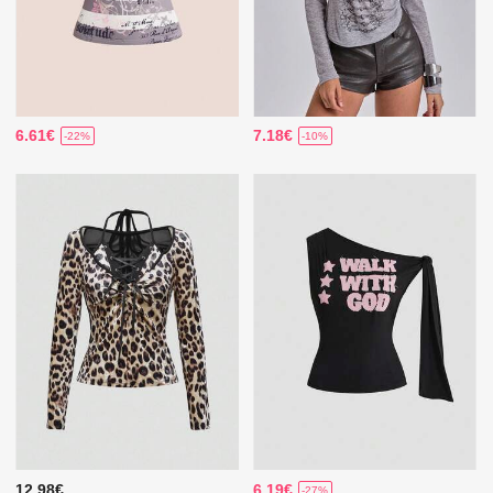
6.61€
7.18€
-22%
-10%
12.98€
6.19€
-27%