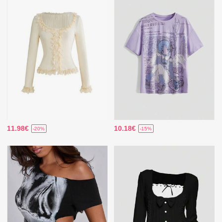
11.98€
10.18€
-20%
-15%