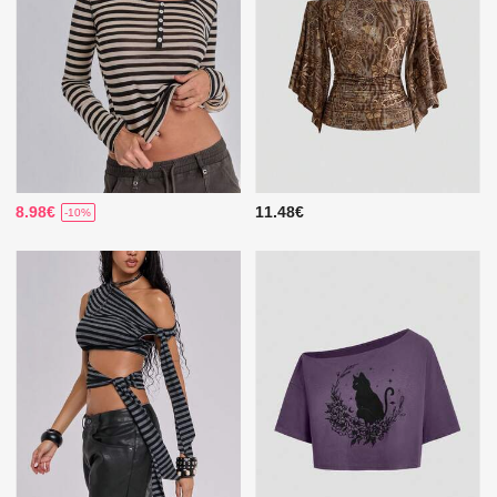
8.98€
11.48€
-10%