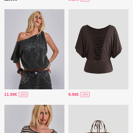
11.99€
9.98€
-25%
-20%