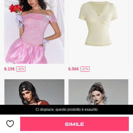
8.15€
6.56€
-32%
-27%
Ci dispiace, questo prodotto è esaurito
SIMILE