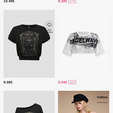
10.48€
8.28€
-17%
9.98€
5.44€
-22%