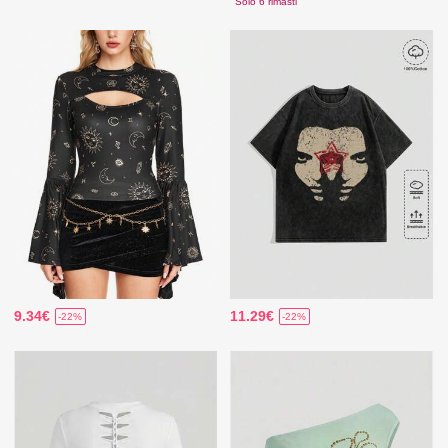
Solo 6 rimasti
9.34€
11.29€
-22%
-22%