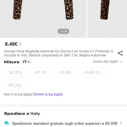
1 / 4
8.48€
Grunge Punk Maglietta Aderente Da Donna Con Scollo A V Profondo, A
Rricciata In Vita, Stampa Leopardata In Stile Y2K, Maglia Autunnale
Misure
Guida alle taglie
IT
38 (XS)
40 (S)
42 (M)
44/46 (L)
48 (XL)
Non è la tua taglia?
Dimmi la tua taglia
Spedisce a
Italy
Spedizione standard gratuita sugli ordini superiori a 60.00€