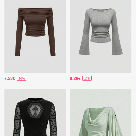
7.58€
8.28€
-20%
-17%