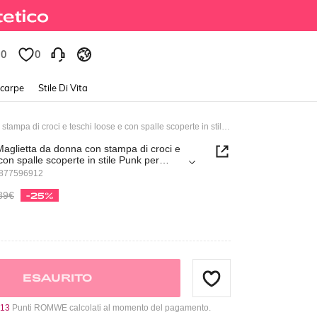
0
0
Scarpe
Stile Di Vita
Grunge Punk Maglietta da donna con stampa di croci e teschi loose e con spalle scoperte in stile Punk per Ognissanti
glietta da donna con stampa di croci e
con spalle scoperte in stile Punk per
3877596912
89€
-25%
ESAURITO
13
Punti ROMWE calcolati al momento del pagamento.