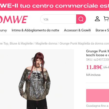
Xxs
urvy
Intimo & Abbigliamento da notte
Accessori & Gioielli
Borse e 
/
/
e Top, Bluse & Magliette
Magliette donna
Grunge Punk Ma
teschi loose e 
Ognissanti
SKU: sz240723
11.89€
15.
IVA inclusa
Guadagna fino a