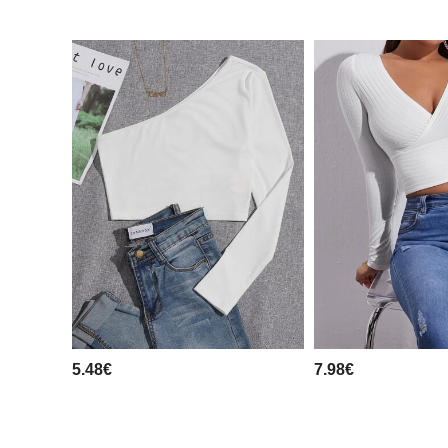
5.48€
7.98€