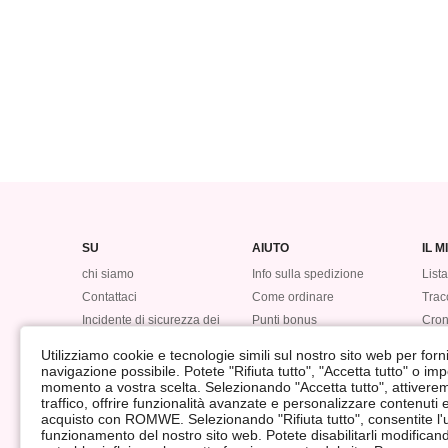
SU
AIUTO
IL 
chi siamo
Info sulla spedizione
Lista
Contattaci
Come ordinare
Tracc
Incidente di sicurezza dei
Punti bonus
Cron
dati
Ritorna
#LO
Utilizziamo cookie e tecnologie simili sul nostro sito web per fornir
Rimborso
navigazione possibile. Potete "Rifiuta tutto", "Accetta tutto" o im
momento a vostra scelta. Selezionando "Accetta tutto", attiveremo 
traffico, offrire funzionalità avanzate e personalizzare contenuti
acquisto con ROMWE. Selezionando "Rifiuta tutto", consentite l'ut
funzionamento del nostro sito web. Potete disabilitarli modifica