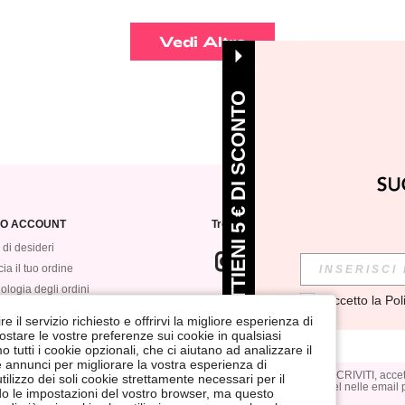
Vedi Altro
OTTIENI 5 € DI SCONTO
MIO ACCOUNT
Trovaci su
 di desideri
ia il tuo ordine
ologia degli ordini
Accetto la 
Pol
ISCRIVITI alla nostra newsletter per 
VEROMWE
annullare la sottoscrizione in qualsia
e il servizio richiesto e offrirvi la migliore esperienza di
postare le vostre preferenze sui cookie in qualsiasi
tutti i cookie opzionali, che ci aiutano ad analizzare il
 e annunci per migliorare la vostra esperienza di
Cliccando sul pulsante ISCRIVITI, accett
ilizzo dei soli cookie strettamente necessari per il
e consenti l'utilizzo di pixel nelle email
ndo le impostazioni del vostro browser, ma questo
invio.