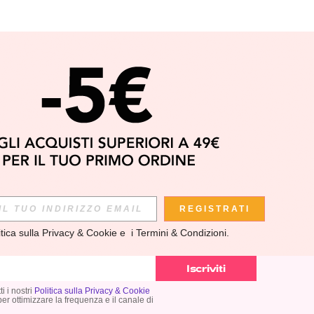
APP
REGISTRATI
itica sulla Privacy & Cookie
 e  i 
Termini & Condizioni
.
scoprire le ULTIME TENDENZE in anteprima! (È possibile
si momento).
Iscriviti
i i nostri
Politica sulla Privacy & Cookie
 per ottimizzare la frequenza e il canale di