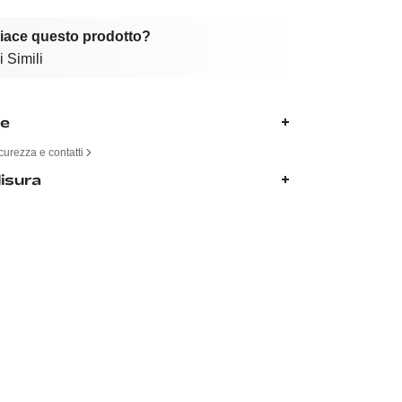
piace questo prodotto?
 Simili
ne
curezza e contatti
isura