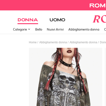
DONNA
UOMO
Categorie
Bello
Nuovi Arrivi
Abbigliamento donna
C
/
/
/
Home
Abbigliamento donna
Abbigliamento donna
Donn