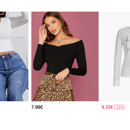
7.98€
9.33€
-15%