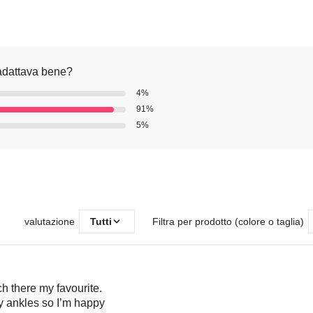
i adattava bene?
4%
91%
5%
valutazione
Tutti
Filtra per prodotto (colore o taglia)
h there my favourite.
y ankles so I’m happy