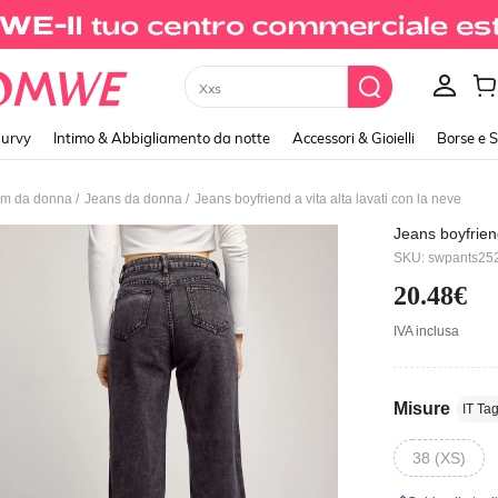
Xxs
urvy
Intimo & Abbigliamento da notte
Accessori & Gioielli
Borse e 
/
/
m da donna
Jeans da donna
Jeans boyfriend a vita alta lavati con la neve
Jeans boyfriend
SKU: swpants25
20.48€
IVA inclusa
Misure
IT Tag
38 (XS)