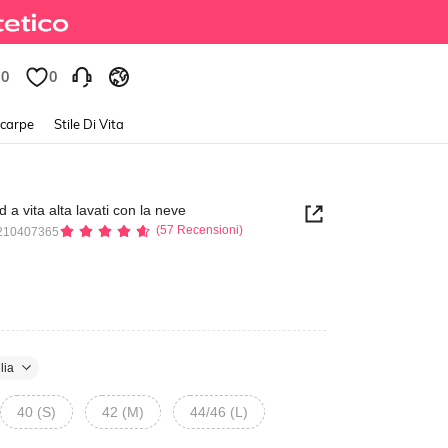
0
0
Scarpe
Stile Di Vita
 a vita alta lavati con la neve
(57 Recensioni)
210407365
lia
40 (S)
42 (M)
44/46 (L)