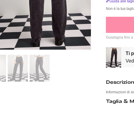
Guida alle tagl
Non è la tua tagl
Guadagna fino a
Ti 
Vedi
Descrizio
Informazioni di si
Taglia & M