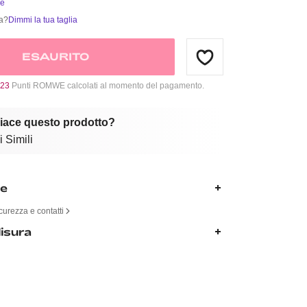
ie
ia?
Dimmi la tua taglia
ESAURITO
23
Punti ROMWE calcolati al momento del pagamento.
piace questo prodotto?
 Simili
ne
curezza e contatti
isura