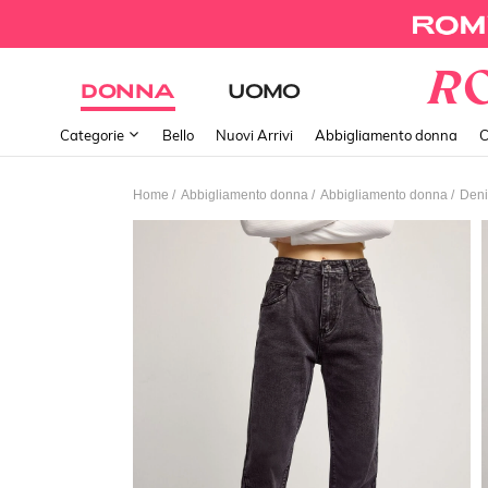
DONNA
UOMO
Categorie
Bello
Nuovi Arrivi
Abbigliamento donna
C
/
/
/
Home
Abbigliamento donna
Abbigliamento donna
Deni