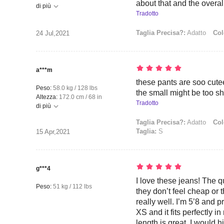
about that and the overall
di più
Tradotto
Taglia Precisa?:
Adatto
Col
24 Jul,2021
a***m
these pants are soo cutee
Peso:
58.0 kg / 128 lbs
the small might be too sho
Altezza:
172.0 cm / 68 in
Tradotto
di più
Taglia Precisa?:
Adatto
Col
Taglia:
S
15 Apr,2021
g***4
I love these jeans! The qu
Peso:
51 kg / 112 lbs
they don’t feel cheap or t
really well. I’m 5’8 and pr
XS and it fits perfectly i
length is great. I would