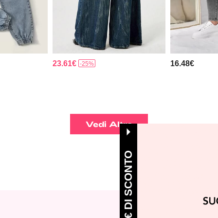
23.61€
16.48€
-25%
Vedi Altro
OTTIENI 5 € DI SCONTO