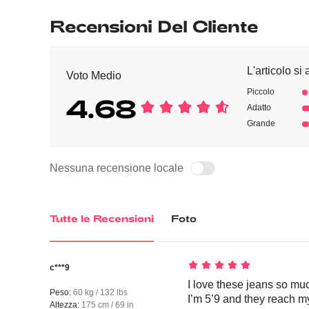
Recensioni Del Cliente
L'articolo s
Voto Medio
Piccolo
4.68
Adatto
Grande
Nessuna recensione locale
Tutte le Recensioni
Foto
c***9
I love these jeans so muc
Peso:
60 kg / 132 lbs
I’m 5’9 and they reach m
Altezza:
175 cm / 69 in