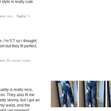
 style is really cute
ore:
nero
Taglia:
S
. i’m 5’7 so i thought
rt but they fit perfect.
ore:
Blu lavato medio
ality is really nice,
hin. They also fit me
etty skinny, but I got an
n my waist, and the
 highly recommend.