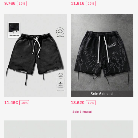
9.76€
11.61€
-15%
-25%
Solo 6 rimasti
11.46€
13.62€
-15%
-12%
Solo 6 rimasti