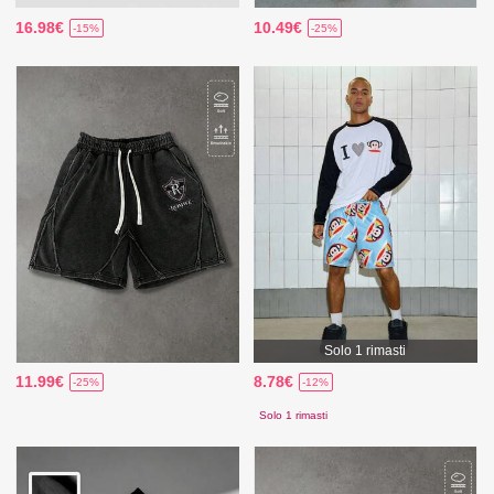
16.98€
10.49€
-15%
-25%
Solo 1 rimasti
11.99€
8.78€
-25%
-12%
Solo 1 rimasti