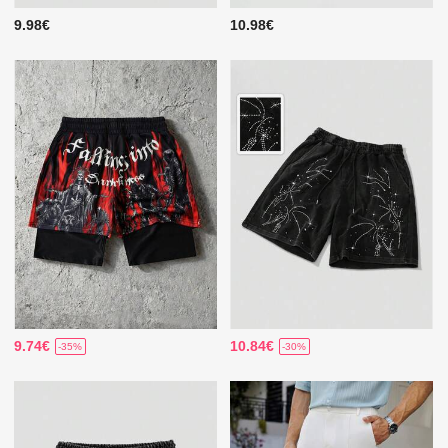
9.98€
10.98€
9.74€
10.84€
-35%
-30%