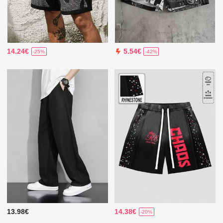
14.24€
5.54€
-25%
-42%
13.98€
14.38€
-20%