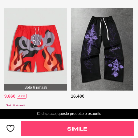
Solo 6 rimasti
9.66€
16.48€
-12%
Solo 6 rimasti
Ci dispiace, questo prodotto è esaurito
SIMILE