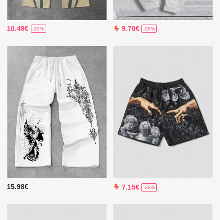
10.49€
9.70€
-30%
-28%
15.98€
7.15€
-28%