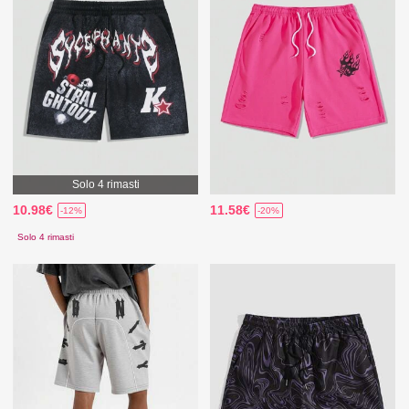
Solo 4 rimasti
10.98€
11.58€
-12%
-20%
Solo 4 rimasti