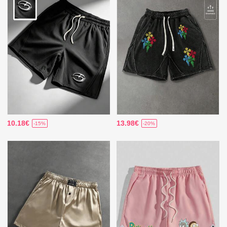
10.18€
13.98€
-15%
-20%