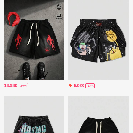
13.98€
6.02€
-20%
-43%