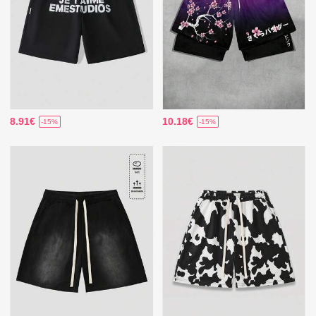
8.91€
10.18€
-15%
-15%