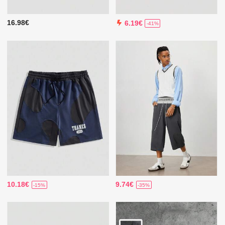
16.98€
6.19€
-41%
10.18€
9.74€
-15%
-35%