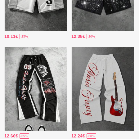
10.11€
12.38€
-25%
-20%
12.66€
12.24€
-35%
-30%