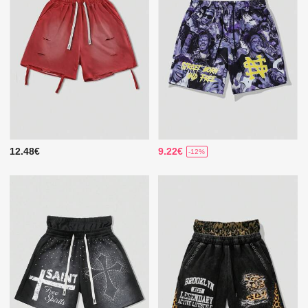
12.48€
9.22€
-12%