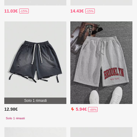
11.03€
14.43€
-15%
-15%
Solo 1 rimasti
12.98€
5.94€
-48%
Solo 1 rimasti