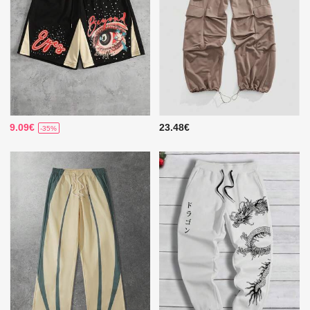
9.09€
23.48€
-35%