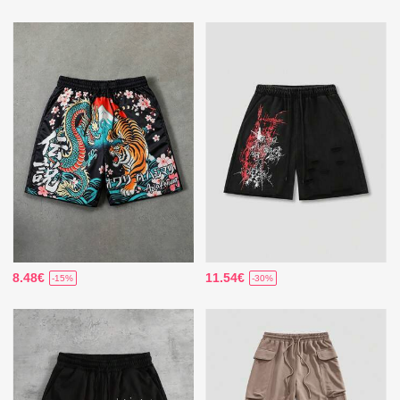
8.48€
11.54€
-15%
-30%