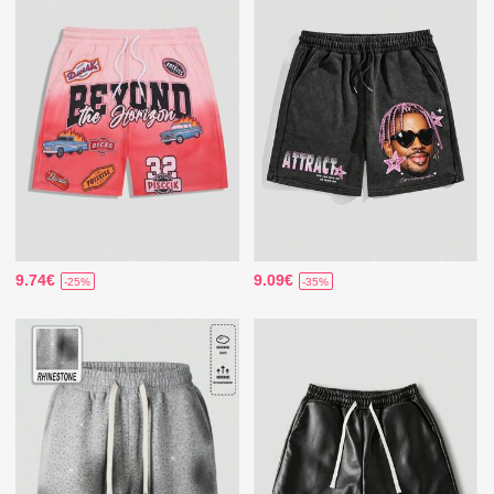
9.74€
9.09€
-25%
-35%