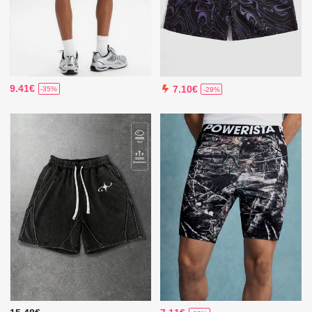
9.41€
7.10€
-35%
-29%