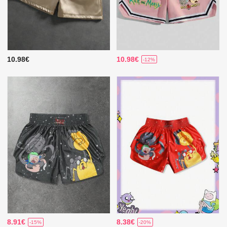
10.98€
10.98€
-12%
8.91€
8.38€
-15%
-20%