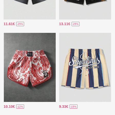
11.61€
13.11€
-25%
-25%
10.10€
9.33€
-12%
-15%