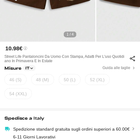
1 / 4
10.98€
Street Life Pantaloncini Da Uomo Con Stampa, Adatti Per L'uso Quotidi
Ano In Primavera E In Estate
Misure
Guida alle taglie
IT
46 (S)
48 (M)
50 (L)
52 (XL)
54 (XXL)
Spedisce a
Italy
Spedizione standard gratuita sugli ordini superiori a 60.00€
6-11 Giorni Lavorativi