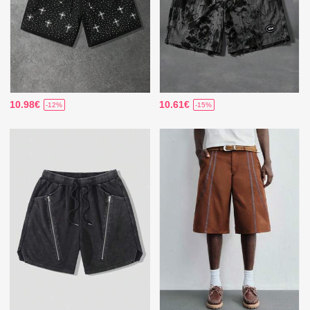
10.98€
10.61€
-12%
-15%