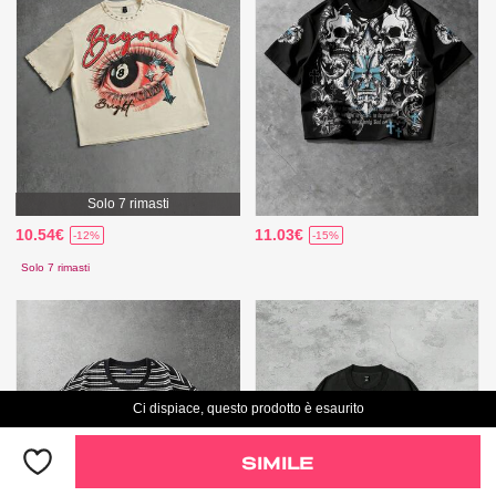
Solo 7 rimasti
10.54€
11.03€
-12%
-15%
Solo 7 rimasti
Ci dispiace, questo prodotto è esaurito
SIMILE