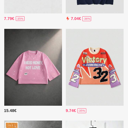
7.79€
7.04€
-35%
-36%
15.48€
9.74€
-35%