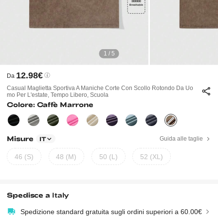
1 / 5
12.98€
Da
Casual Maglietta Sportiva A Maniche Corte Con Scollo Rotondo Da Uo
Mo Per L'estate, Tempo Libero, Scuola
Colore: Caffè Marrone
Misure
Guida alle taglie
IT
46 (S)
48 (M)
50 (L)
52 (XL)
Spedisce a
Italy
Spedizione standard gratuita sugli ordini superiori a 60.00€