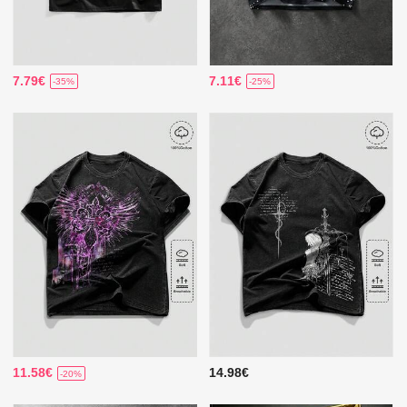
7.79€
7.11€
-35%
-25%
11.58€
14.98€
-20%