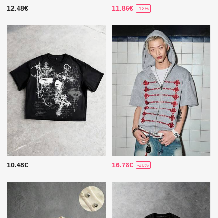
12.48€
11.86€
-12%
10.48€
16.78€
-20%