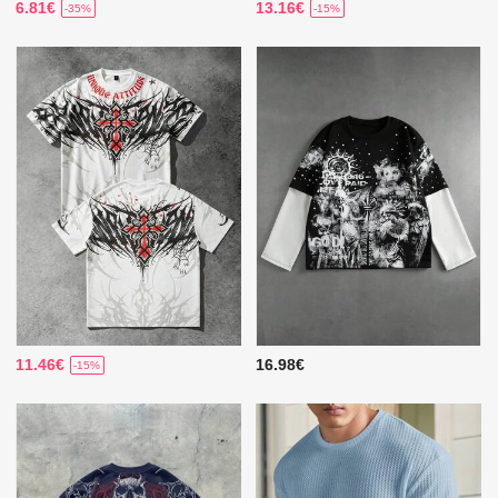
6.81€
13.16€
-35%
-15%
11.46€
16.98€
-15%