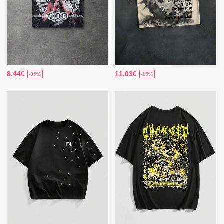
8.44€
11.03€
-35%
-15%