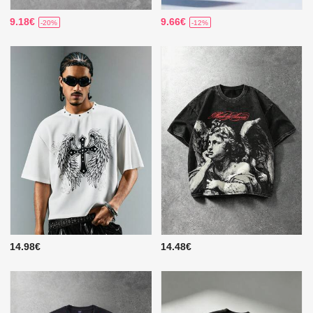
9.18€
9.66€
-20%
-12%
14.98€
14.48€