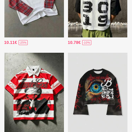
10.11€
10.78€
-25%
-10%