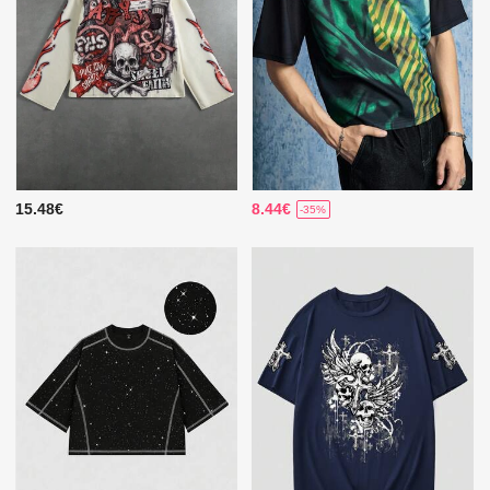
15.48€
8.44€
-35%