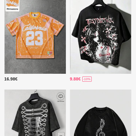
16.98€
9.88€
-10%