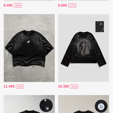
9.09€
9.66€
-35%
-12%
11.46€
10.39€
-15%
-35%