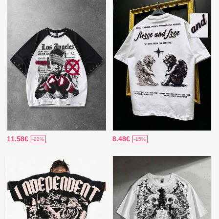
11.58€
8.48€
-20%
-15%