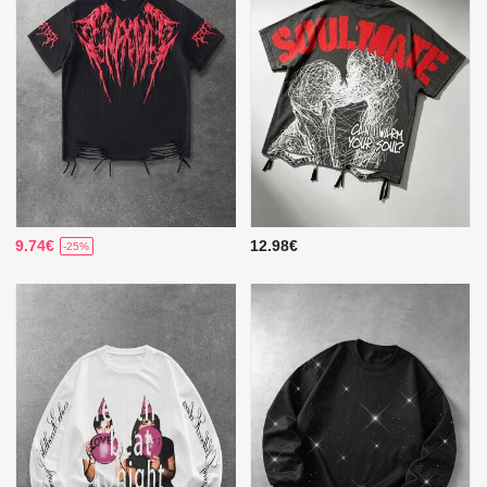
9.74€
12.98€
-25%