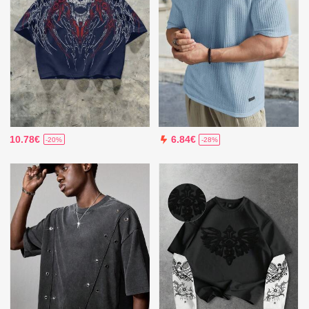
10.78€
6.84€
-20%
-28%