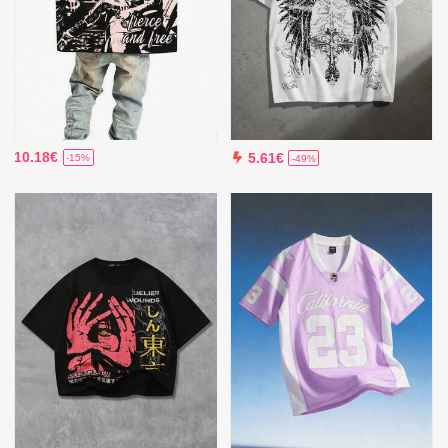
10.18€
5.61€
-15%
-49%