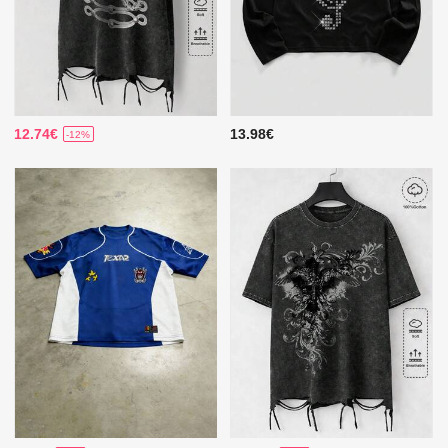
12.74€
13.98€
-12%