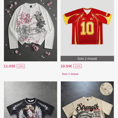
Solo 2 rimasti
11.03€
10.54€
-15%
-12%
Solo 2 rimasti