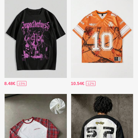
8.48€
10.54€
-15%
-12%