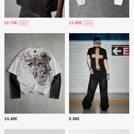
12.73€
11.99€
-15%
-25%
14.48€
9.48€