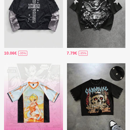
10.06€
7.79€
-35%
-35%