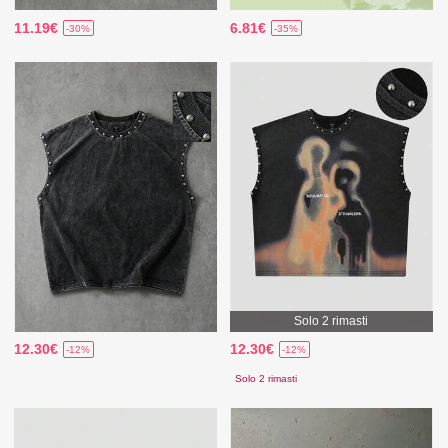
11.19€
6.81€
-30%
-35%
Solo 2 rimasti
12.30€
12.30€
-12%
-12%
Solo 2 rimasti