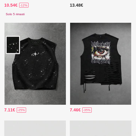
10.54€
13.48€
-12%
Solo 5 rimasti
7.11€
7.46€
-25%
-35%