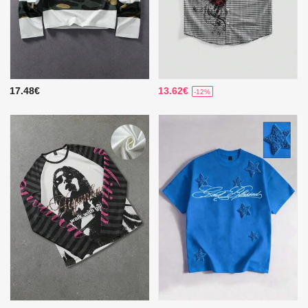
17.48€
13.62€
-12%