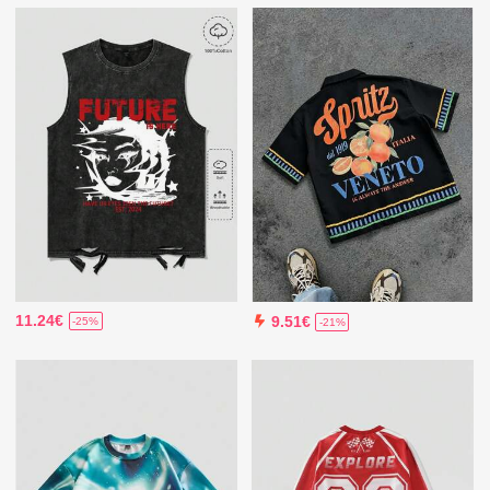
11.24€
9.51€
-25%
-21%