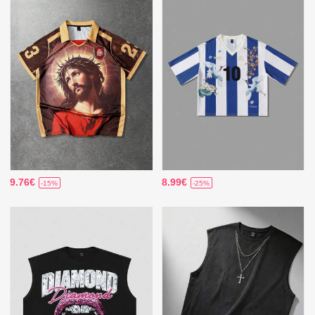
9.76€
8.99€
-15%
-25%