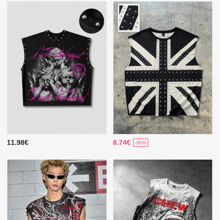
11.98€
8.74€
-30%