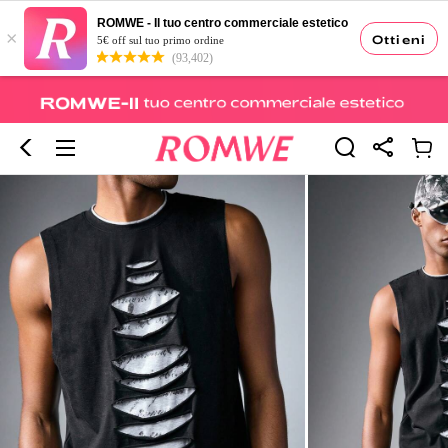
ROMWE - Il tuo centro commerciale estetico
×
Ottieni
5€ off sul tuo primo ordine
(93,402)