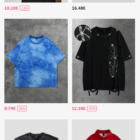
10.10€
16.48€
-12%
9.74€
11.18€
-35%
-20%