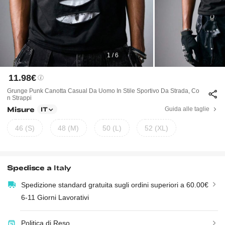
1 / 6
11.98€
Grunge Punk Canotta Casual Da Uomo In Stile Sportivo Da Strada, Co
N Strappi
Misure
Guida alle taglie
IT
46 (S)
48 (M)
50 (L)
52 (XL)
Spedisce a
Italy
Spedizione standard gratuita sugli ordini superiori a 60.00€
6-11 Giorni Lavorativi
Politica di Reso