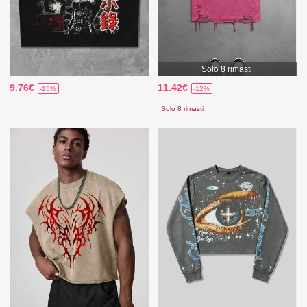
Solo 8 rimasti
9.76€
11.42€
-15%
-12%
Solo 8 rimasti