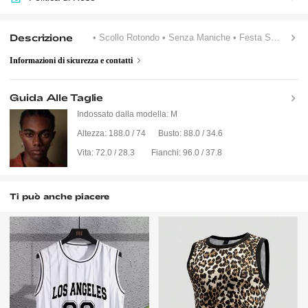
Descrizione
• Scollo Rotondo
• Senza Maniche
• Festa Sexy E Meravigliosa, Tendenza D'avanguardia - Stile Deserto
Informazioni di sicurezza e contatti
Guida Alle Taglie
Indossato dalla modella:
M
Altezza:
188.0 / 74
Busto:
88.0 / 34.6
Vita:
72.0 / 28.3
Fianchi:
96.0 / 37.8
Ti può anche piacere