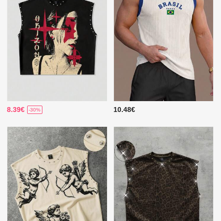
8.39€
10.48€
-30%