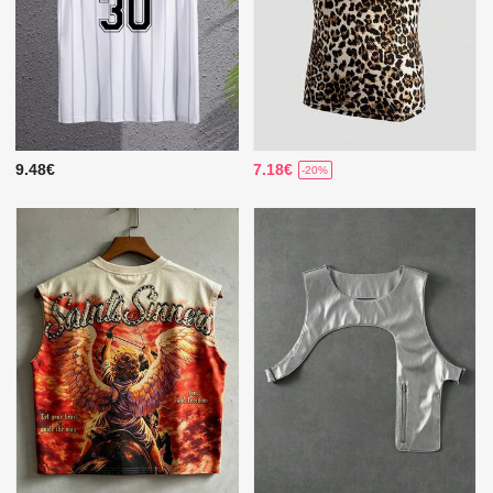
9.48€
7.18€
-20%