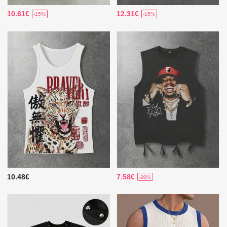
10.61€
12.31€
-15%
-15%
10.48€
7.58€
-20%