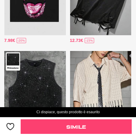
7.98€
12.73€
-20%
-15%
Ci dispiace, questo prodotto è esaurito
SIMILE
Solo 3 rimasti