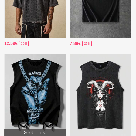
12.59€
7.86€
-30%
-25%
Solo 5 rimasti