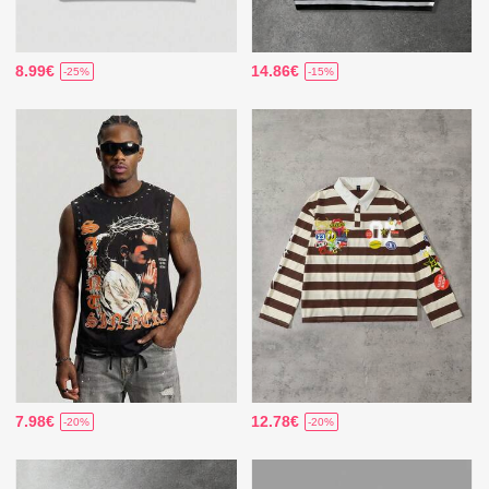
8.99€
14.86€
-25%
-15%
7.98€
12.78€
-20%
-20%