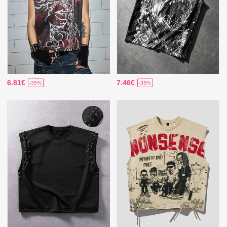
6.81€
7.46€
-35%
-35%