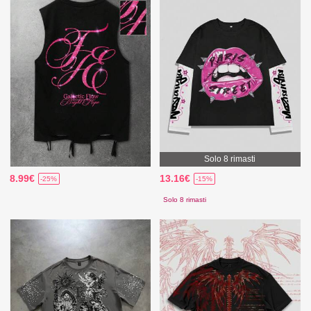
Solo 8 rimasti
8.99€
13.16€
-25%
-15%
Solo 8 rimasti