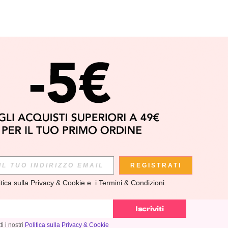
APP
REGISTRATI
itica sulla Privacy & Cookie
 e  i 
Termini & Condizioni
.
scoprire le ULTIME TENDENZE in anteprima! (È possibile
si momento).
Iscriviti
i i nostri
Politica sulla Privacy & Cookie