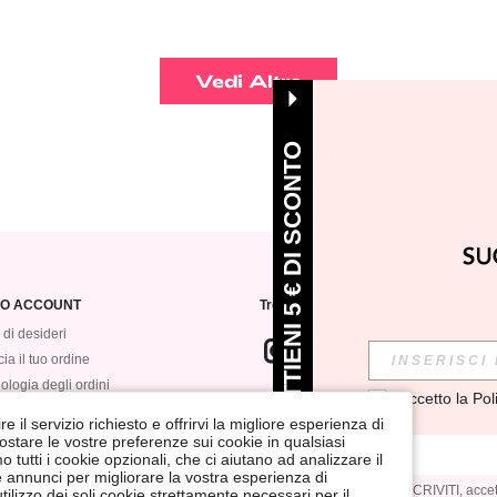
Vedi Altro
OTTIENI 5 € DI SCONTO
MIO ACCOUNT
Trovaci su
 di desideri
ia il tuo ordine
ologia degli ordini
Accetto la 
Pol
ISCRIVITI alla nostra newsletter per 
VEROMWE
annullare la sottoscrizione in qualsia
e il servizio richiesto e offrirvi la migliore esperienza di
postare le vostre preferenze sui cookie in qualsiasi
tutti i cookie opzionali, che ci aiutano ad analizzare il
 e annunci per migliorare la vostra esperienza di
Cliccando sul pulsante ISCRIVITI, accett
ilizzo dei soli cookie strettamente necessari per il