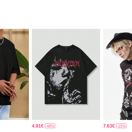
4.91€
7.63€
-48%
-15%