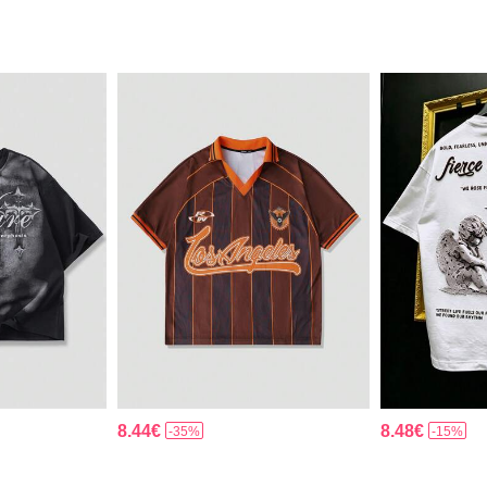
8.44€
8.48€
-35%
-15%