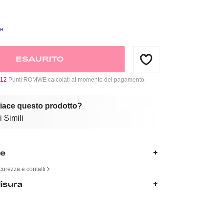
ie
ESAURITO
12
Punti ROMWE calcolati al momento del pagamento.
piace questo prodotto?
 Simili
ne
curezza e contatti
isura