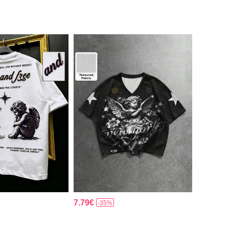
7.79€
-35%