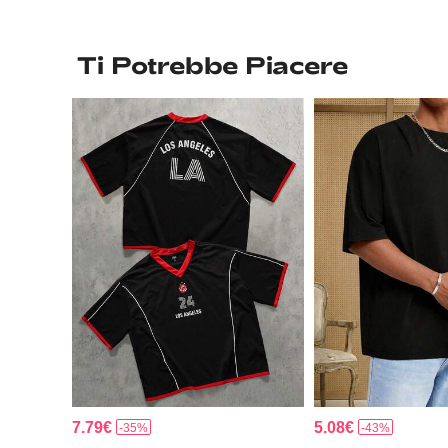
Ti Potrebbe Piacere
7.79€
5.08€
-35%
-43%