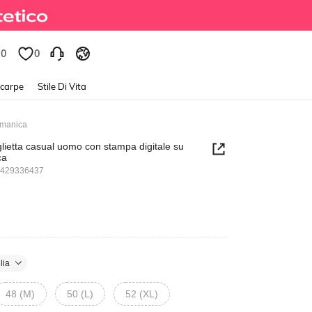
0
0
Scarpe
Stile Di Vita
a manica
glietta casual uomo con stampa digitale su
ca
3429336437
lia
48 (M)
50 (L)
52 (XL)