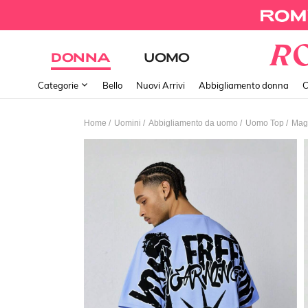
DONNA
UOMO
Categorie
Bello
Nuovi Arrivi
Abbigliamento donna
C
/
/
/
/
Home
Uomini
Abbigliamento da uomo
Uomo Top
Magl