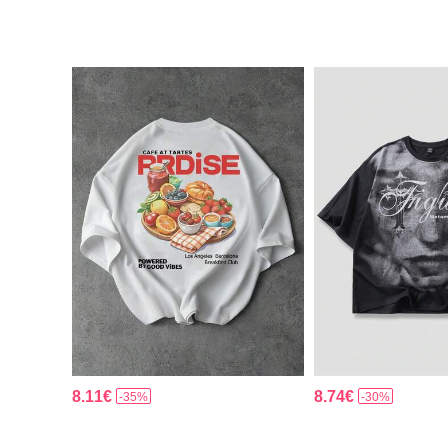
8.11€
8.74€
-35%
-30%