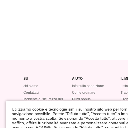
SU
AIUTO
IL 
chi siamo
Info sulla spedizione
Lista
Contattaci
Come ordinare
Tracc
Incidente di sicurezza dei
Punti bonus
Cron
dati
Ritorna
#LO
Utilizziamo cookie e tecnologie simili sul nostro sito web per fornir
Rimborso
navigazione possibile. Potete "Rifiuta tutto", "Accetta tutto" o im
momento a vostra scelta. Selezionando "Accetta tutto", attiveremo 
traffico, offrire funzionalità avanzate e personalizzare contenuti
acquisto con ROMWE. Selezionando "Rifiuta tutto", consentite l'ut