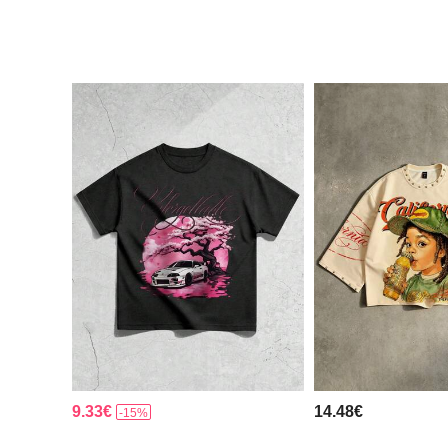
9.33€
14.48€
-15%