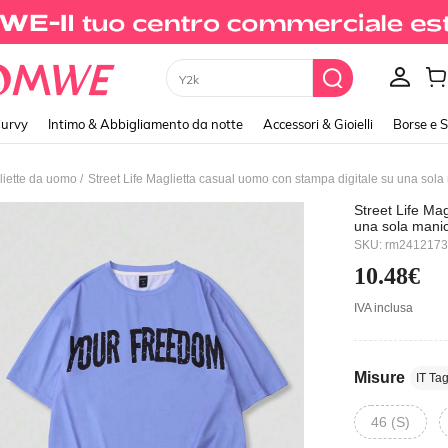
Xxs
urvy
Intimo & Abbigliamento da notte
Accessori & Gioielli
Borse e 
/
iette da uomo
Street Life Maglietta casual uomo con stampa digitale su una sol
Street Life Ma
una sola mani
SKU: rm241217
10.48€
IVA inclusa
Misure
IT Tag
46 (S)