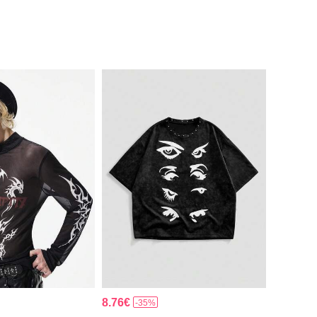
8.76€
-35%