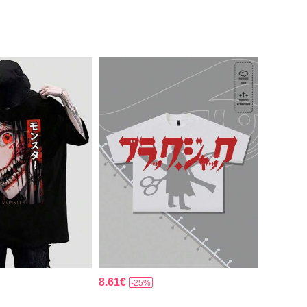
8.61€
-25%