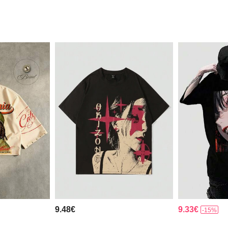
9.48€
9.33€
-15%