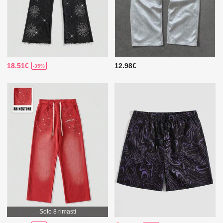
18.51€
12.98€
-35%
Solo 8 rimasti