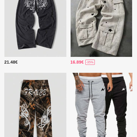
21.48€
16.89€
-35%