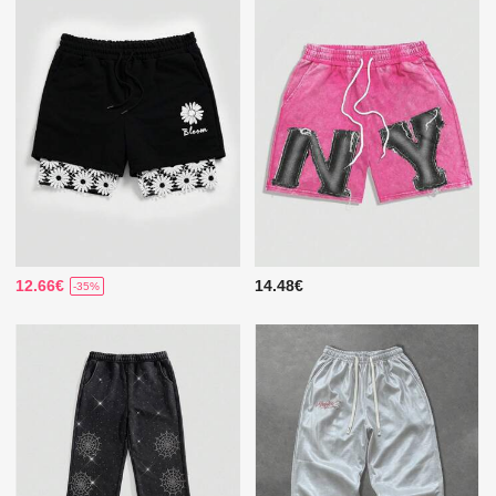
12.66€
14.48€
-35%