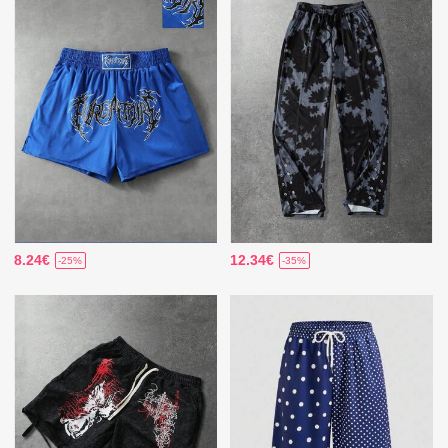
8.24€
12.34€
-25%
-35%