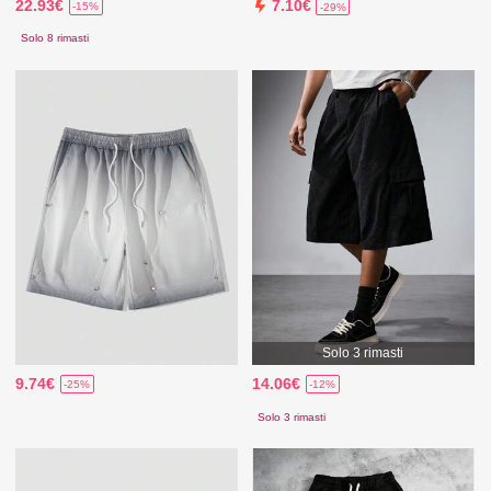
22.93€
7.10€
-15%
-29%
Solo 8 rimasti
Solo 3 rimasti
9.74€
14.06€
-25%
-12%
Solo 3 rimasti