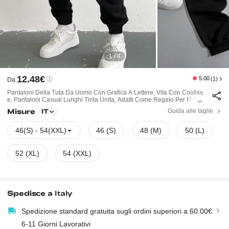
1 / 4
12.48€
5.00
(1)
Da
Pantaloni Della Tuta Da Uomo Con Grafica A Lettere, Vita Con Couliss
E, Pantaloni Casual Lunghi Tinta Unita, Adatti Come Regalo Per Marito
O Fidanzato
Misure
Guida alle taglie
IT
46(S) - 54(XXL)
46 (S)
48 (M)
50 (L)
52 (XL)
54 (XXL)
Spedisce a
Italy
Spedizione standard gratuita sugli ordini superiori a 60.00€
6-11 Giorni Lavorativi