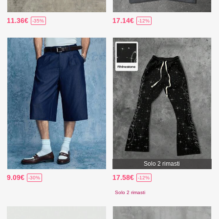
11.36€
17.14€
-35%
-12%
Solo 2 rimasti
9.09€
17.58€
-30%
-12%
Solo 2 rimasti