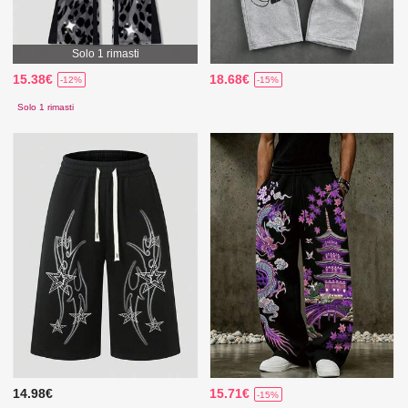
Solo 1 rimasti
15.38€
18.68€
-12%
-15%
Solo 1 rimasti
14.98€
15.71€
-15%