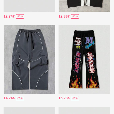
12.74€
12.36€
-25%
-25%
14.24€
15.28€
-25%
-15%