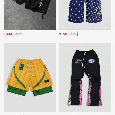
9.44€
9.74€
-30%
-35%