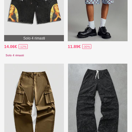
Solo 4 rimasti
14.06€
11.89€
-12%
-30%
Solo 4 rimasti