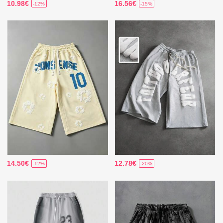
10.98€
16.56€
-12%
-15%
14.50€
12.78€
-12%
-20%