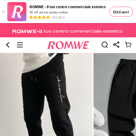
ROMWE - Il tuo centro commerciale estetico
×
Ottieni
5€ off sul tuo primo ordine
(93,402)