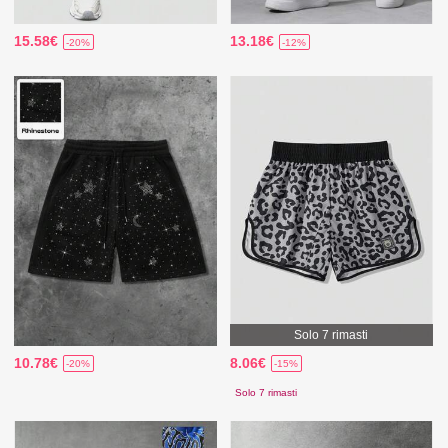
15.58€
13.18€
-20%
-12%
Solo 7 rimasti
10.78€
8.06€
-20%
-15%
Solo 7 rimasti