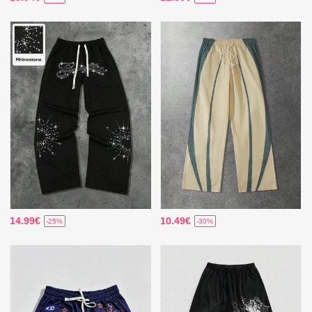
14.99€
10.49€
-25%
-30%