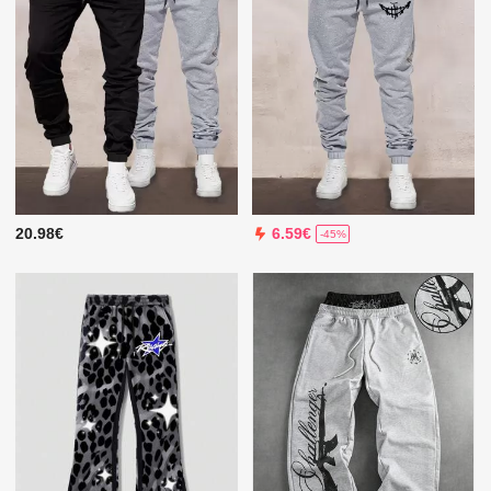
20.98€
6.59€
-45%