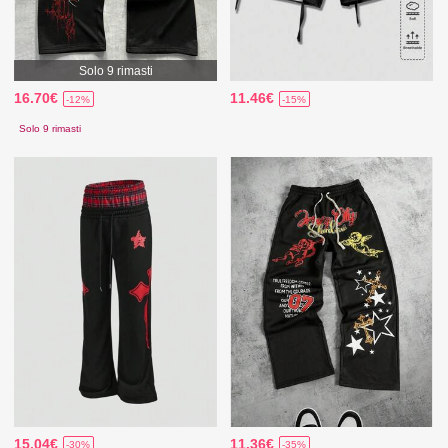
Solo 9 rimasti
16.70€
11.46€
-12%
-15%
Solo 9 rimasti
15.04€
11.36€
-30%
-35%