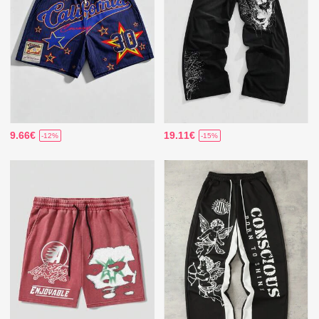
9.66€
19.11€
-12%
-15%