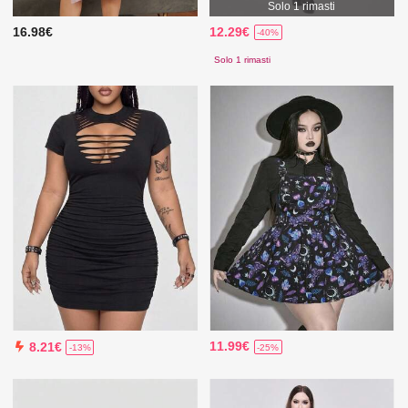
Solo 1 rimasti
16.98€
12.29€
-40%
Solo 1 rimasti
11.99€
8.21€
-25%
-13%