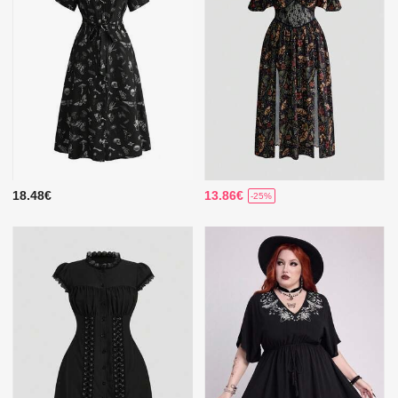
18.48€
13.86€
-25%