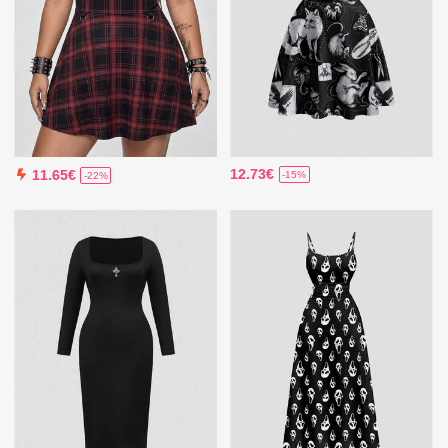
12.73€
11.65€
-15%
-22%