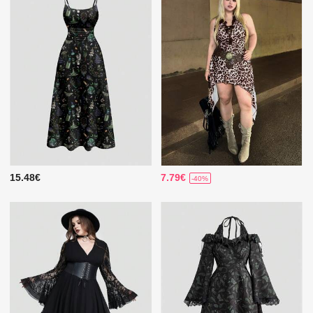
15.48€
7.79€
-40%