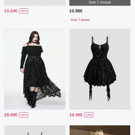
Solo 7 rimasti
14.24€
10.98€
-25%
Solo 7 rimasti
29.09€
19.49€
-40%
-25%