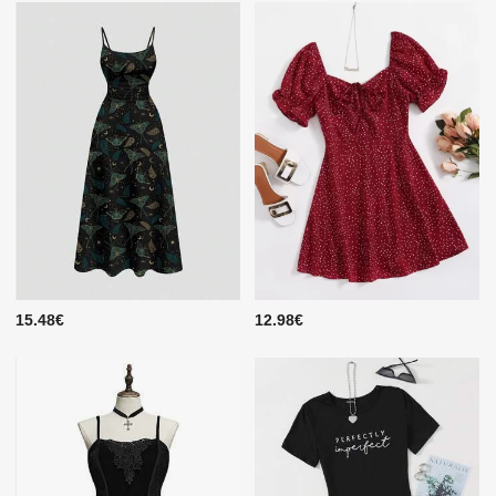
15.48€
12.98€