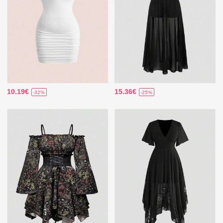
10.19€
15.36€
-32%
-25%