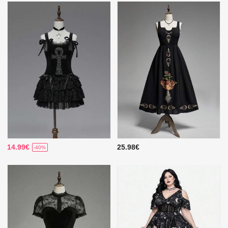
14.99€
25.98€
-40%