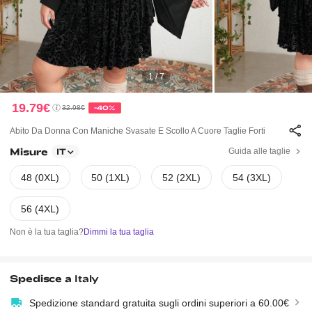
1 / 7
19.79€
32.98€
-40%
Abito Da Donna Con Maniche Svasate E Scollo A Cuore Taglie Forti
Misure
Guida alle taglie
IT
48 (0XL)
50 (1XL)
52 (2XL)
54 (3XL)
56 (4XL)
Non è la tua taglia?
Dimmi la tua taglia
Spedisce a
Italy
Spedizione standard gratuita sugli ordini superiori a 60.00€