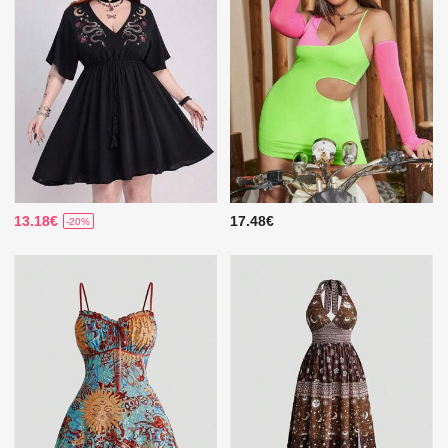
13.18€
17.48€
-20%