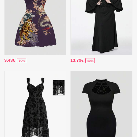
9.43€
13.79€
-10%
-40%