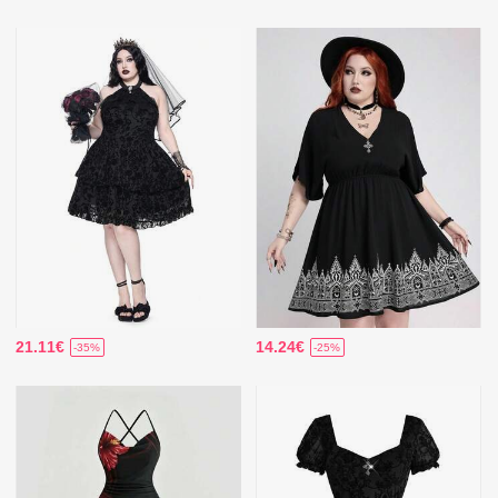
21.11€
14.24€
-35%
-25%