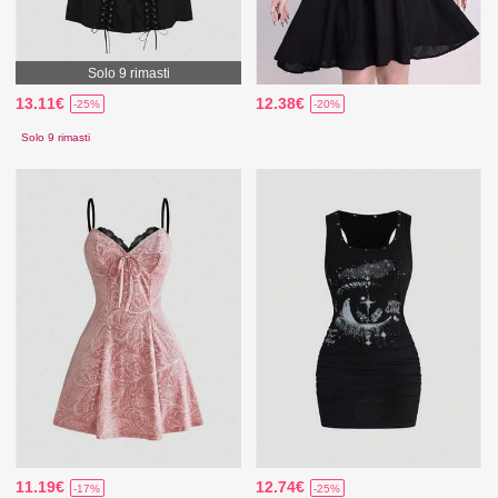
Solo 9 rimasti
13.11€
12.38€
-25%
-20%
Solo 9 rimasti
11.19€
12.74€
-17%
-25%