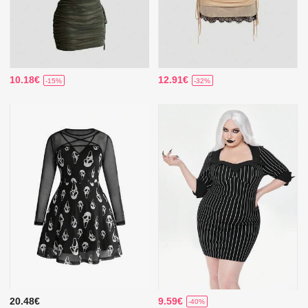
10.18€
12.91€
-15%
-32%
20.48€
9.59€
-40%