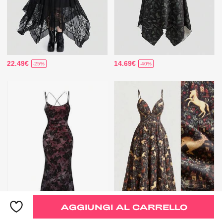
22.49€
14.69€
-25%
-40%
AGGIUNGI AL CARRELLO