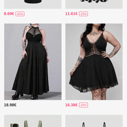
8.69€
11.61€
-40%
-25%
18.98€
16.38€
-20%