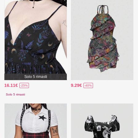
Solo 5 rimasti
16.11€
9.29€
-25%
-40%
Solo 5 rimasti