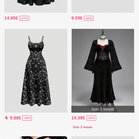
14.95€
9.59€
-27%
-40%
Solo 3 rimasti
14.39€
9.89€
-40%
-36%
Solo 3 rimasti