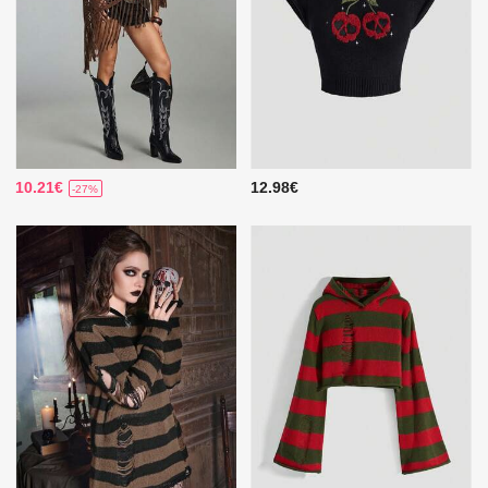
10.21€
12.98€
-27%