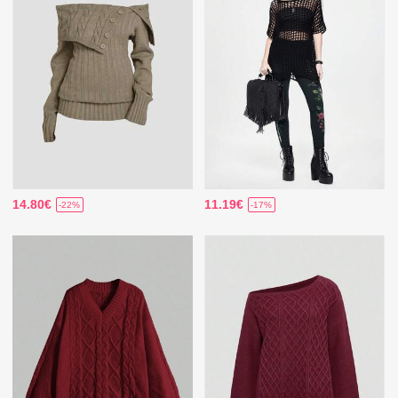
14.80€
11.19€
-22%
-17%