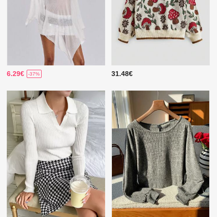
6.29€
31.48€
-37%