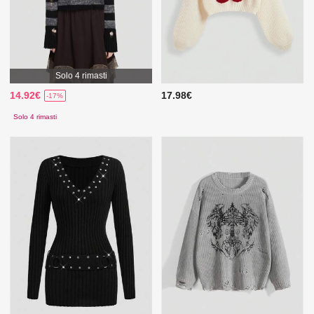
Solo 4 rimasti
14.92€
17.98€
-17%
Solo 4 rimasti