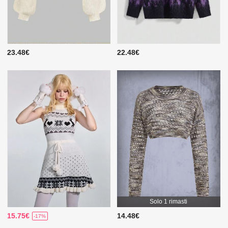
23.48€
22.48€
Solo 1 rimasti
15.75€
14.48€
-17%