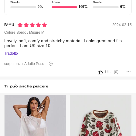
Piccolo
Adatto
Grande
0%
100%
0%
B***u
2024-02-15
Colore:Bordò / Misure:M
Lovely,
soft,
comfy
and
stretchy
material.
Looks
great
and
fits
perfect.
I
am
UK
size
10
Tradotto
corpulenza:
Adatto
Peso :
Utile
(0)
Ti può anche piacere