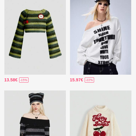
13.58€
15.97€
-15%
-22%