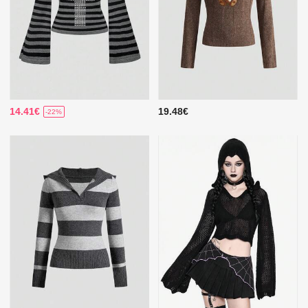
14.41€
19.48€
-22%