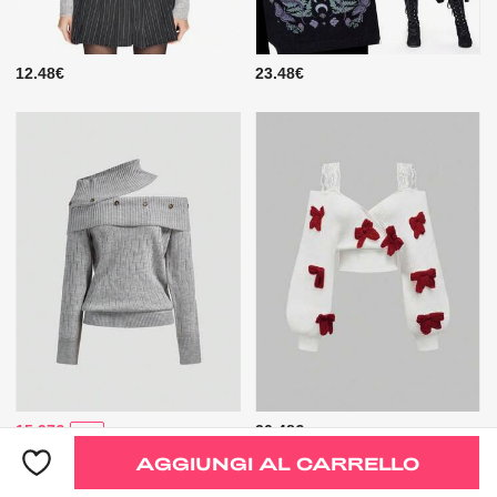
12.48€
23.48€
15.97€
20.48€
-32%
AGGIUNGI AL CARRELLO