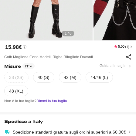
1 / 6
15.98€
5.00
(1)
Goth Maglione Corto Modelli Righe Ritagliato Davanti
Misure
Guida alle taglie
IT
38 (XS)
40 (S)
42 (M)
44/46 (L)
48 (XL)
Non è la tua taglia?
Dimmi la tua taglia
Spedisce a
Italy
Spedizione standard gratuita sugli ordini superiori a 60.00€