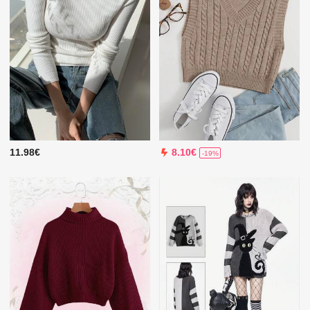
11.98€
8.10€
-19%