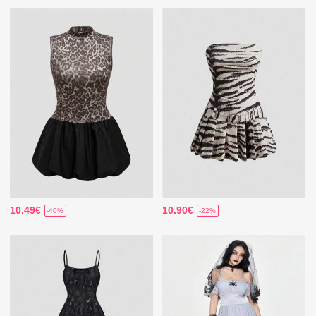
10.49€
10.90€
-40%
-22%