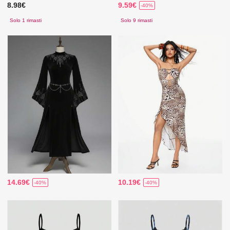
8.98€
9.59€
-40%
Solo 1 rimasti
Solo 9 rimasti
14.69€
10.19€
-40%
-40%