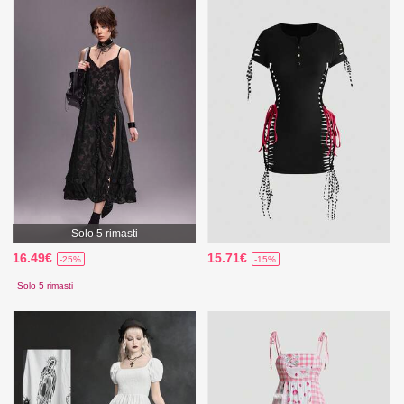
Solo 5 rimasti
16.49€
15.71€
-25%
-15%
Solo 5 rimasti