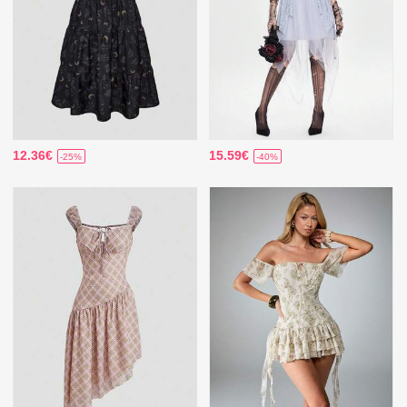
12.36€
15.59€
-25%
-40%