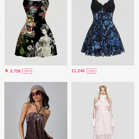
11.24€
3.75€
-25%
-58%