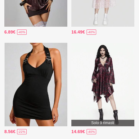
6.89€
16.49€
-40%
-40%
Solo 9 rimasti
8.56€
14.69€
-22%
-40%