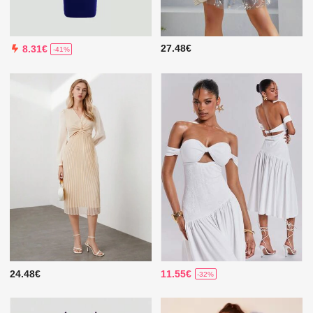
27.48€
8.31€
-41%
24.48€
11.55€
-32%