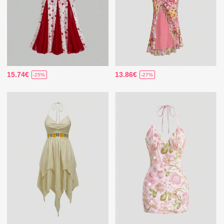
15.74€
13.86€
-25%
-27%