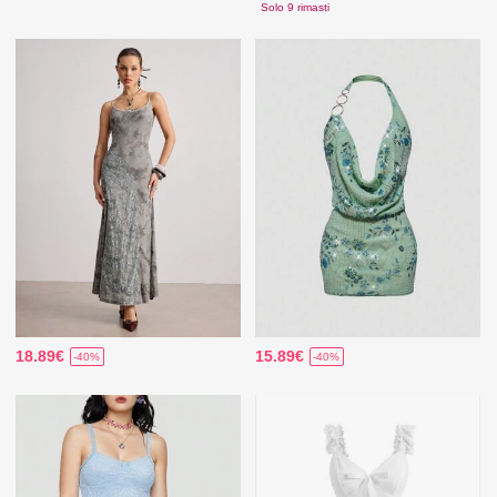
Solo 9 rimasti
18.89€
15.89€
-40%
-40%