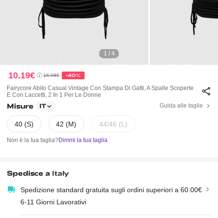
1 / 4
10.19€
16.98€
-40%
Fairycore Abito Casual Vintage Con Stampa Di Gatti, A Spalle Scoperte
E Con Laccetti, 2 In 1 Per Le Donne
Misure
Guida alle taglie
IT
40 (S)
42 (M)
44/46 (L)
Non è la tua taglia?
Dimmi la tua taglia
Spedisce a
Italy
Spedizione standard gratuita sugli ordini superiori a 60.00€
6-11 Giorni Lavorativi