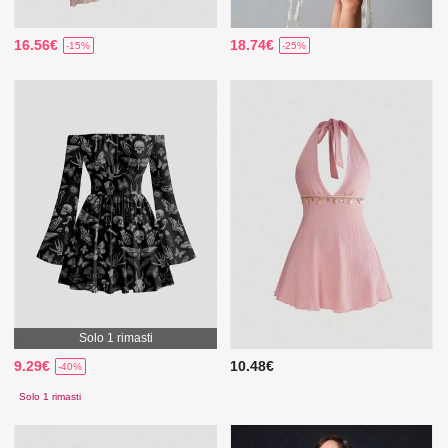
16.56€
18.74€
-15%
-25%
Solo 1 rimasti
9.29€
10.48€
-40%
Solo 1 rimasti