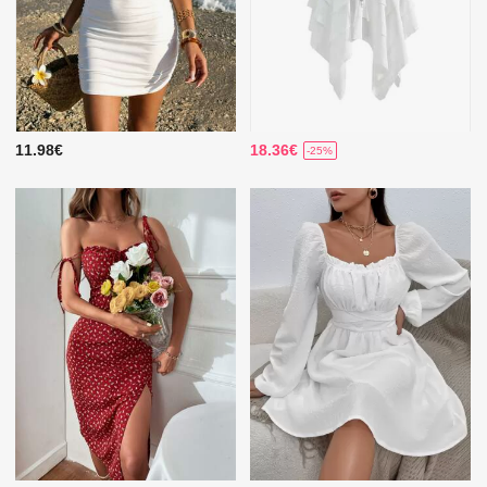
11.98€
18.36€
-25%