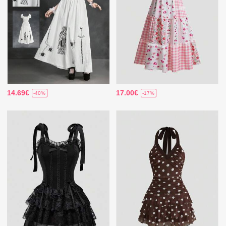
14.69€
17.00€
-40%
-17%