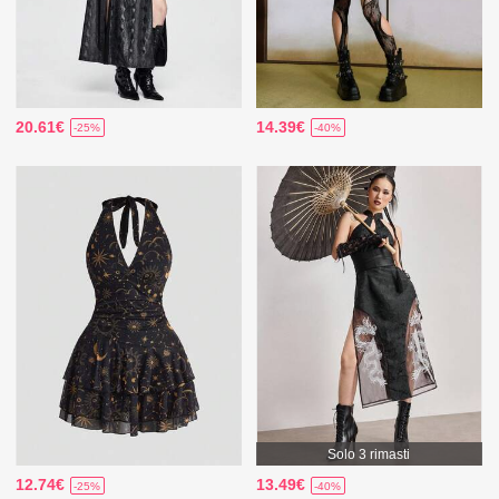
20.61€
14.39€
-25%
-40%
Solo 3 rimasti
12.74€
13.49€
-25%
-40%