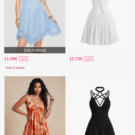
Solo 4 rimasti
11.09€
12.73€
-40%
-15%
Solo 4 rimasti