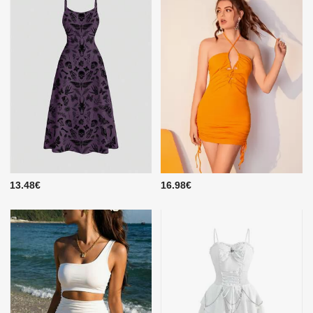
13.48€
16.98€