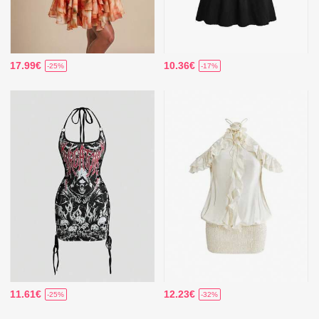
17.99€
10.36€
-25%
-17%
11.61€
12.23€
-25%
-32%