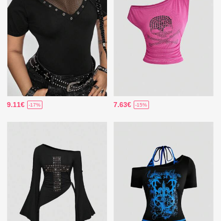
9.11€
7.63€
-17%
-15%