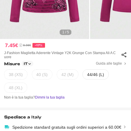
1 / 5
7.45€
8.98€
-17%
J-Fashion Maglietta Aderente Vintage Y2K Grunge Con Stampa Ali A C
Uore
Misure
Guida alle taglie
IT
38 (XS)
40 (S)
42 (M)
44/46 (L)
48 (XL)
Non è la tua taglia?
Dimmi la tua taglia
Spedisce a
Italy
Spedizione standard gratuita sugli ordini superiori a 60.00€