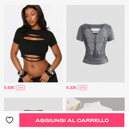
5.93€
9.33€
-15%
-15%
AGGIUNGI AL CARRELLO