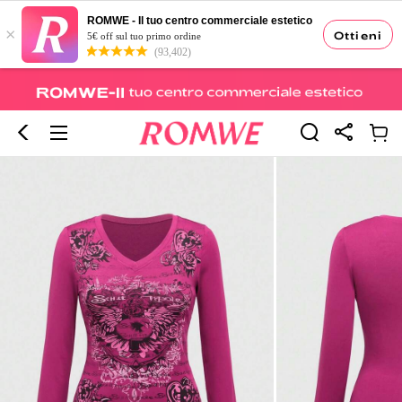
ROMWE - Il tuo centro commerciale estetico
×
Ottieni
5€ off sul tuo primo ordine
(93,402)