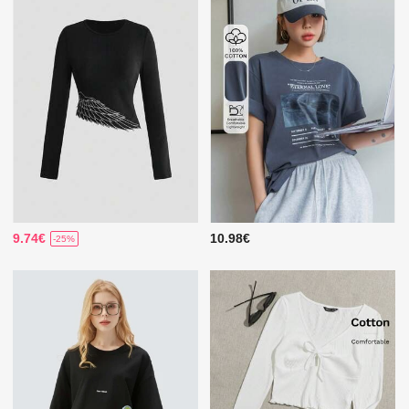
9.74€
10.98€
-25%