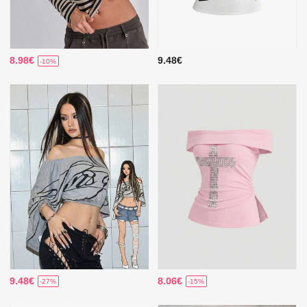
8.98€
9.48€
-10%
9.48€
8.06€
-27%
-15%