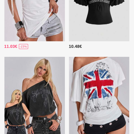
11.03€
10.48€
-15%