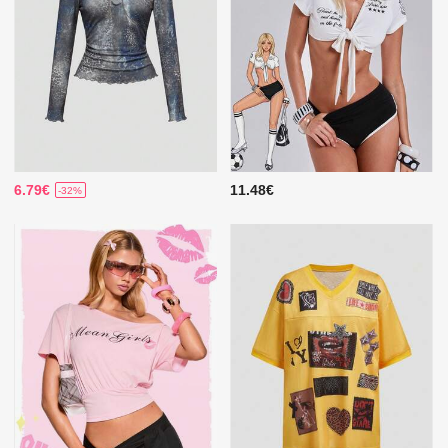
6.79€
11.48€
-32%