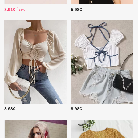
8.91€
5.98€
-15%
8.98€
8.98€