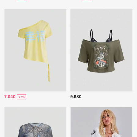
7.04€
9.98€
-17%