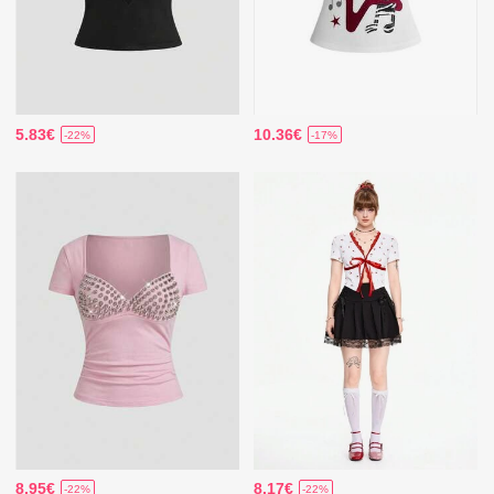
5.83€
10.36€
-22%
-17%
8.95€
8.17€
-22%
-22%