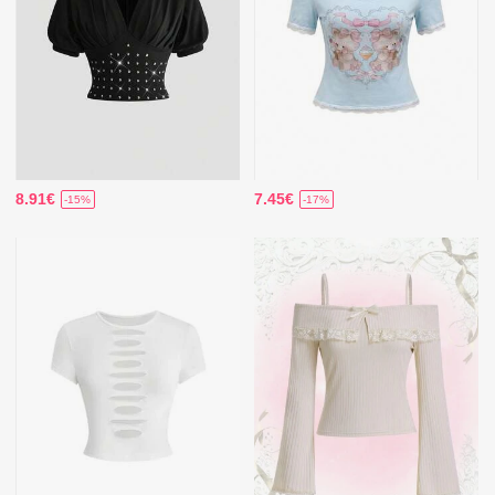
8.91€
7.45€
-15%
-17%