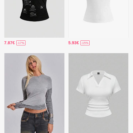
7.87€
5.93€
-17%
-15%