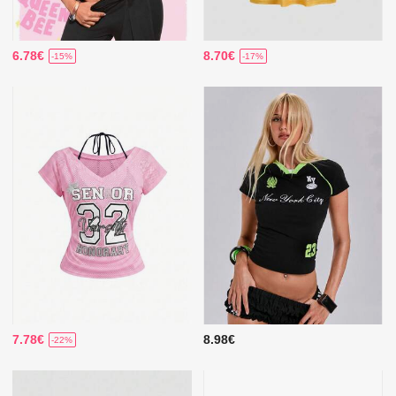
6.78€
8.70€
-15%
-17%
7.78€
8.98€
-22%