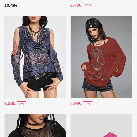
10.48€
6.78€
-15%
9.53€
8.49€
-17%
-32%