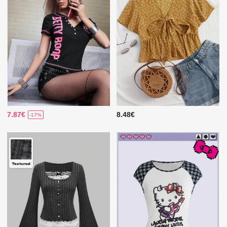
7.87€
8.48€
-17%