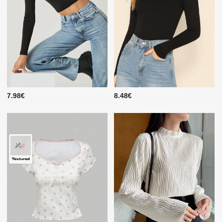
7.98€
8.48€