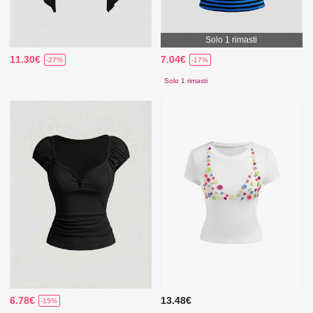
Solo 1 rimasti
11.30€
7.04€
-27%
-17%
Solo 1 rimasti
6.78€
13.48€
-15%