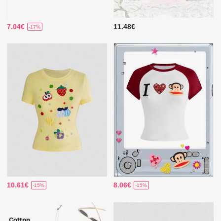
7.04€
11.48€
-17%
10.61€
8.06€
-15%
-15%