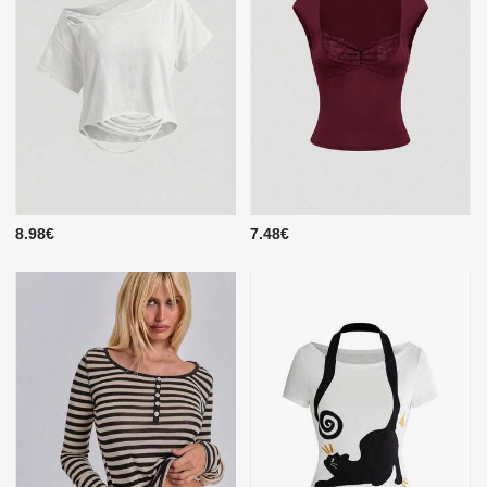
8.98€
7.48€