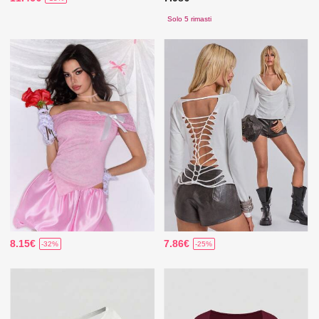
Solo 5 rimasti
8.15€
7.86€
-32%
-25%