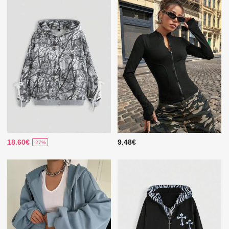
18.60€
9.48€
-27%