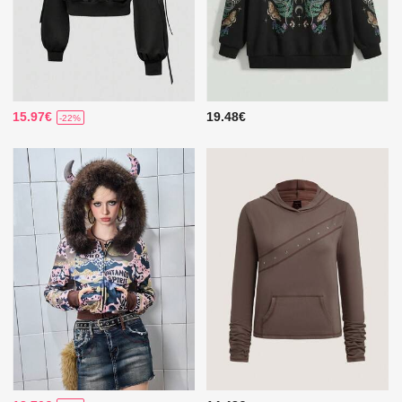
15.97€
19.48€
-22%