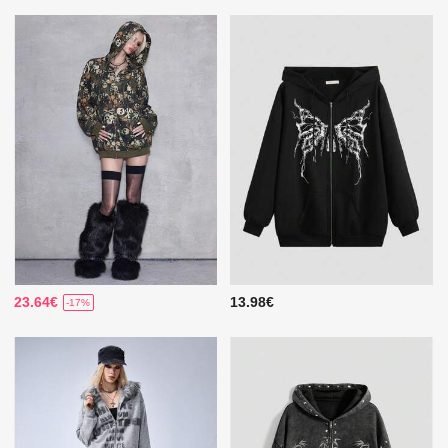
23.64€
13.98€
-17%