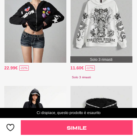
Solo 3 rimasti
22.99€
11.60€
-22%
-17%
Solo 3 rimasti
Ci dispiace, questo prodotto è esaurito
SIMILE