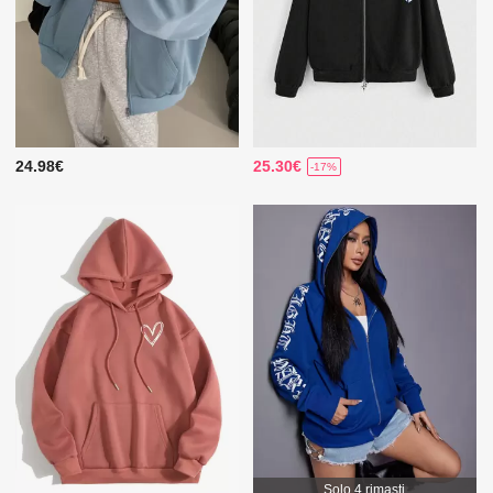
24.98€
25.30€
-17%
Solo 4 rimasti