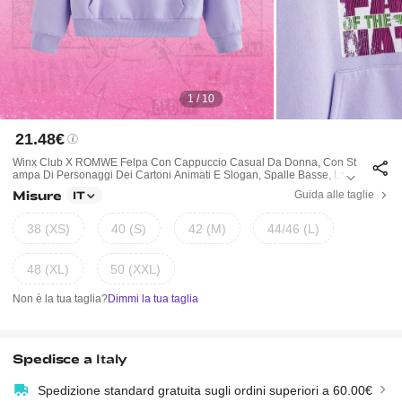
1 / 10
21.48€
Winx Club X ROMWE Felpa Con Cappuccio Casual Da Donna, Con St
Ampa Di Personaggi Dei Cartoni Animati E Slogan, Spalle Basse, Larg
A, Con Coulisse E Tasche
Misure
Guida alle taglie
IT
38 (XS)
40 (S)
42 (M)
44/46 (L)
48 (XL)
50 (XXL)
Non è la tua taglia?
Dimmi la tua taglia
Spedisce a
Italy
Spedizione standard gratuita sugli ordini superiori a 60.00€