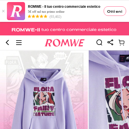
ROMWE - Il tuo centro commerciale estetico
×
Ottieni
5€ off sul tuo primo ordine
(93,402)