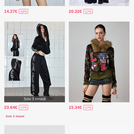
14.27€
20.32€
-32%
-17%
Solo 3 rimasti
23.64€
15.34€
-17%
-17%
Solo 3 rimasti