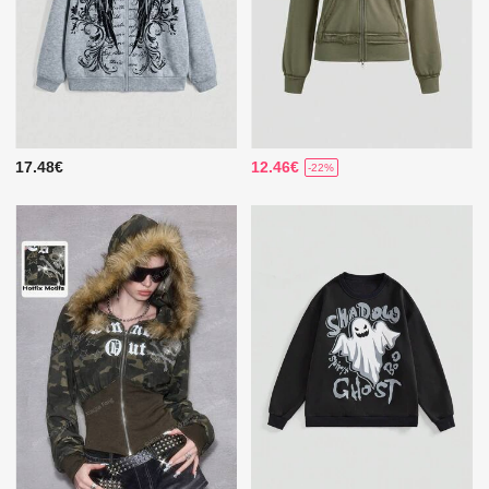
17.48€
12.46€
-22%