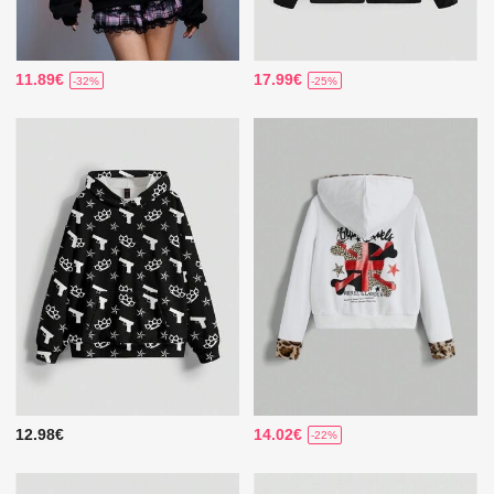
11.89€
17.99€
-32%
-25%
12.98€
14.02€
-22%