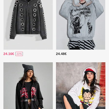
24.16€
24.48€
-22%