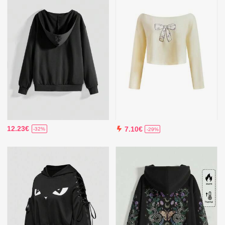
12.23€
7.10€
-32%
-29%