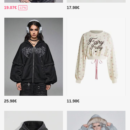
19.07€
17.98€
-17%
25.98€
11.98€