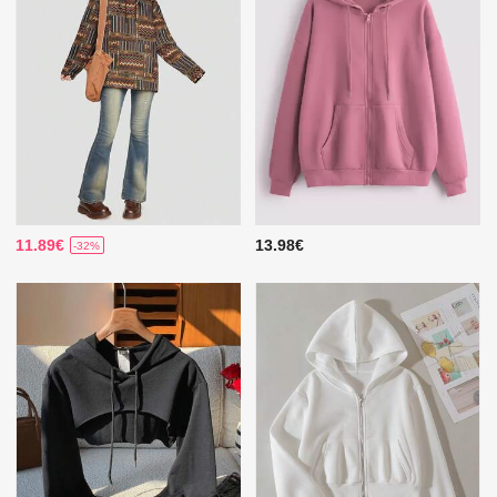
11.89€
13.98€
-32%