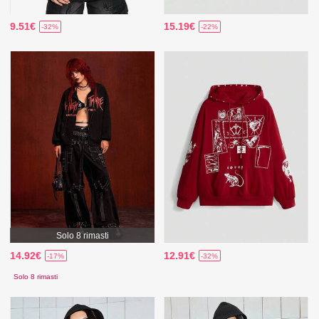
9.51€
15.19€
-32%
-22%
Solo 8 rimasti
14.92€
12.91€
-17%
-32%
Solo 8 rimasti