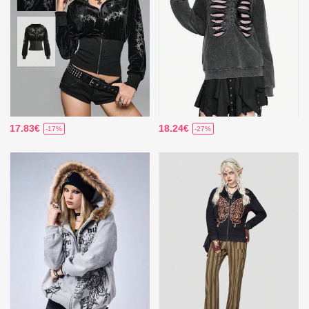
17.83€
18.24€
-17%
-27%