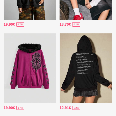
19.90€
18.70€
-17%
-22%
19.90€
12.91€
-17%
-32%