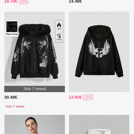
18.70€
14.48€
-22%
Solo 7 rimasti
30.48€
13.93€
-32%
Solo 7 rimasti