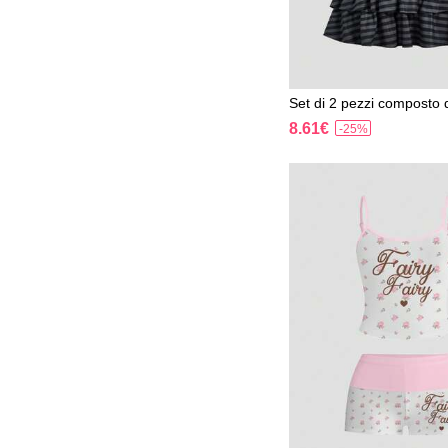
Set di 2 pezzi composto 
o corto e minigonna con
8.61€
-25%
metica in stile Y2K sexy