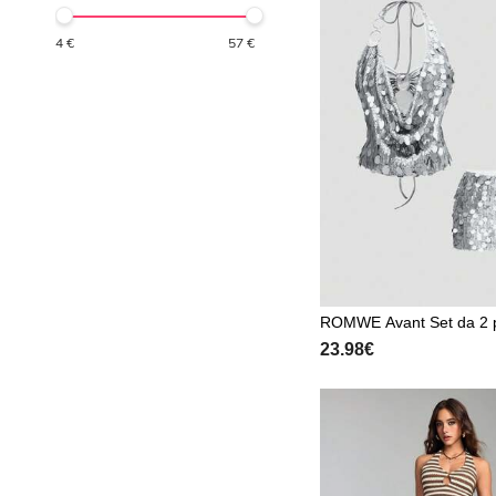
4
€
57
€
ROMWE Avant Set da 2 
osto da top corto con pail
23.98€
llo a canotta e gonna a v
stile vintage e sexy Y2K, 
este