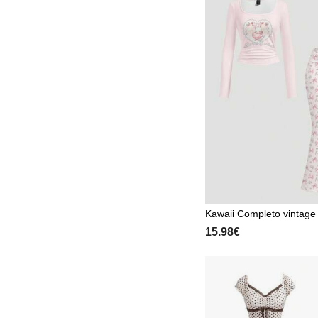
Kawaii Completo vintage 
per donna composto da p
15.98€
vita bassa a zampa d'ele
nti e sexy con fiocco a f
lio e una torta a forma di
niglio