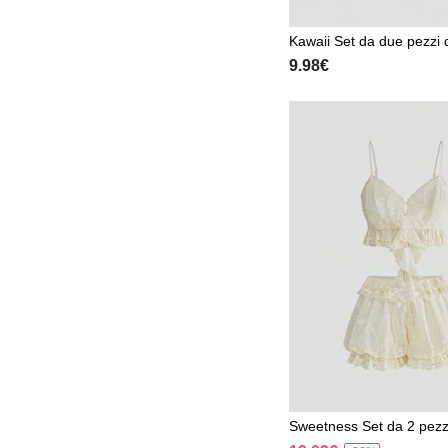
Kawaii Set da due pezzi
n canottiera vintage rosa 
9.98€
e alla moda, stile dark
Sweetness Set da 2 pezz
composto da shorts con b