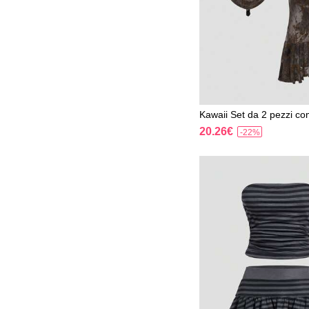
Kawaii Set da 2 pezzi co
op con scollo a V profond
20.26€
-22%
ollato, e gonna a sirena
n cintura rotonda