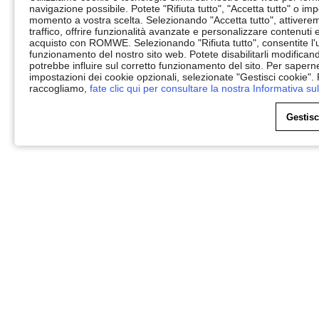
navigazione possibile. Potete "Rifiuta tutto", "Accetta tutto" o im
momento a vostra scelta. Selezionando "Accetta tutto", attiveremo 
traffico, offrire funzionalità avanzate e personalizzare contenuti
acquisto con ROMWE. Selezionando "Rifiuta tutto", consentite l'ut
funzionamento del nostro sito web. Potete disabilitarli modifica
potrebbe influire sul corretto funzionamento del sito. Per saperne
impostazioni dei cookie opzionali, selezionate "Gestisci cookie".
raccogliamo,
fate clic qui per consultare la nostra Informativa sul
Gestisc